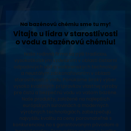
Na bazénovú chémiu sme tu my!
Vitajte u lídra v starostlivosti
o vodu a bazénovú chémiu!
Naša rodinná firma sa pýši tradíciou,
vysokoškolským vzdelaním v oblasti čistiarní
odpadových vôd a vodárenských technológií
a neustálym zdokonaľovaním v oblasti
starostlivosti o vodu. Ponúkame široký výber
vysoko kvalitných prípravkov vlastnej výroby
pre čistú a bezpečnú vodu vo vašom bazéne.
Naše produkty, založené na najlepších
európskych surovinách a moderných
výrobných technológiách, zabezpečujú
najvyššiu kvalitu za ceny porovnateľné s
konkurenciou, no s garantovaným pôvodom a