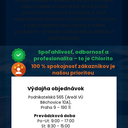
bezpečnosťou. Presvedčte sa sami o kvalite
našich tabliet a chemikálií, ktoré prešli
prísnymi kontrolami a testami, a o ich
nepochybnej účinnosti a bezpečnosti. Urobte
z vášho bazéna oázu čistoty s našimi
produktmi – pretože voda je našou vášňou a
špecializáciou.
Spoľahlivosť, odbornosť a
profesionalita – to je Chlorito
100 % spokojnosť zákazníkov je
našou prioritou
Výdajňa objednávok
Podnikatelská 565 (Areál VÚ
Běchovice 10A),
Praha 9 – 190 11
Prevádzková doba
Po–Ut: 9:00 – 17:00
St: 8:30 – 15:00