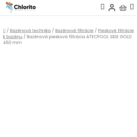
Prejsť
Hľadať
na
Nákup
obsah
košík
Domov
/
Bazénová technika
/
Bazénové filtrácie
/
Pieskové filtrácie
k bazénu
/
Bazénová piesková filtrácia ATECPOOL SIDE GOLD
450 mm