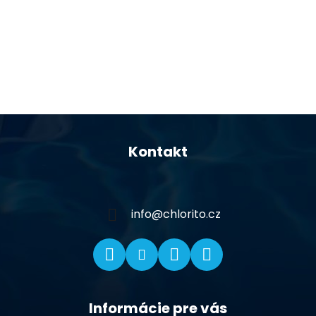
Z
á
Kontakt
p
ä
t
i
info
@
chlorito.cz
e
Informácie pre vás