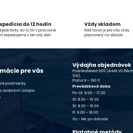
xpedícia do 12 hodín
Vždy skladom
bjednávky do 12:00 v pracovné
Náš tovar je pre vás vždy
ni expedujeme v ten istý deň
pripravený na sklade
Výdajňa objednávok
rmácie pre vás
Podnikatelská 565 (Areál VÚ Běc
10A),
Praha 9 – 190 11
né podmienky
Prevádzková doba
a osobných údajov
Po–Ut: 9:00 – 17:00
y
St: 8:30 – 15:00
Št: 8:30 – 16:00
Pi: 9:00 – 16:00
So – Ne: po dohode
Platobné metódy