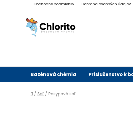
Prejsť
Obchodné podmienky
Ochrana osobných údajov
na
obsah
Bazénová chémia
Príslušenstvo k 
Domov
/
Soľ
/
Posypová soľ