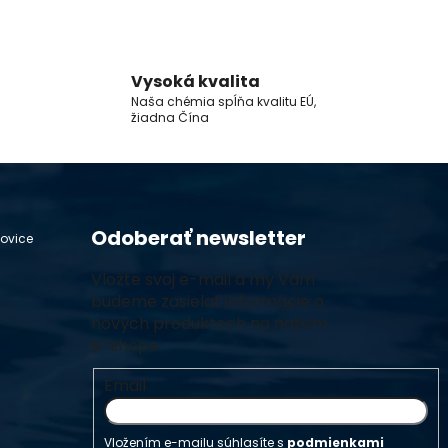
Vysoká kvalita
Naša chémia spĺňa kvalitu EÚ,
žiadna Čína
Odoberať newsletter
hovice
Vložte svoj e-mail a my Vám
budeme zasielať informácie o
nových produktoch na našom
e-shope.
Email
Vložením e-mailu súhlasíte s
podmienkami