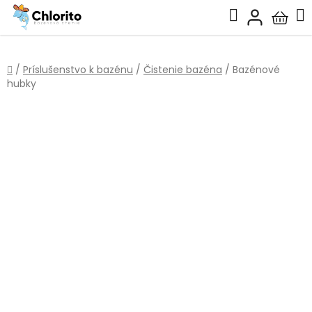
Prejsť
Hľadať
na
Nákup
obsah
košík
Domov
/
Príslušenstvo k bazénu
/
Čistenie bazéna
/
Bazénové
hubky