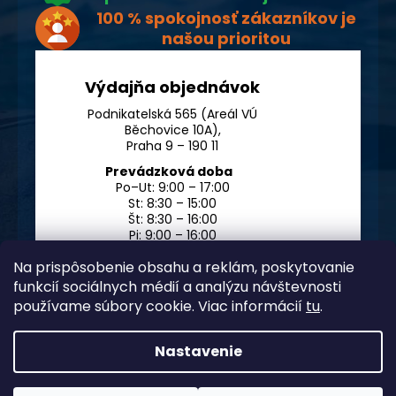
100 % spokojnosť zákazníkov je
našou prioritou
Výdajňa objednávok
Podnikatelská 565 (Areál VÚ
Běchovice 10A),
Praha 9 – 190 11
Prevádzková doba
Po–Ut: 9:00 – 17:00
St: 8:30 – 15:00
Št: 8:30 – 16:00
Pi: 9:00 – 16:00
So – Ne: po dohode
Na prispôsobenie obsahu a reklám, poskytovanie
funkcií sociálnych médií a analýzu návštevnosti
používame súbory cookie. Viac informácií
tu
.
Nastavenie