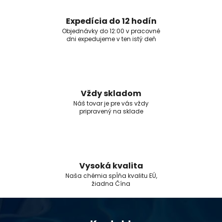
Expedícia do 12 hodín
Objednávky do 12:00 v pracovné
dni expedujeme v ten istý deň
Vždy skladom
Náš tovar je pre vás vždy
pripravený na sklade
Vysoká kvalita
Naša chémia spĺňa kvalitu EÚ,
žiadna Čína
Z
á