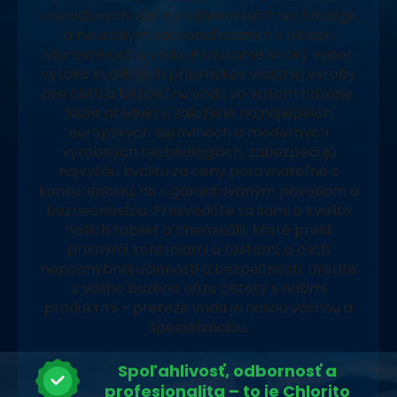
odpadových vôd a vodárenských technológií
a neustálym zdokonaľovaním v oblasti
starostlivosti o vodu. Ponúkame široký výber
vysoko kvalitných prípravkov vlastnej výroby
pre čistú a bezpečnú vodu vo vašom bazéne.
Naše produkty, založené na najlepších
európskych surovinách a moderných
výrobných technológiách, zabezpečujú
najvyššiu kvalitu za ceny porovnateľné s
konkurenciou, no s garantovaným pôvodom a
bezpečnosťou. Presvedčte sa sami o kvalite
našich tabliet a chemikálií, ktoré prešli
prísnymi kontrolami a testami, a o ich
nepochybnej účinnosti a bezpečnosti. Urobte
z vášho bazéna oázu čistoty s našimi
produktmi – pretože voda je našou vášňou a
špecializáciou.
Spoľahlivosť, odbornosť a
profesionalita – to je Chlorito