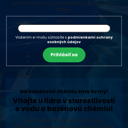
informácie o nových produktoch na našom e-
shope.
Email
Vložením e-mailu súhlasíte s
podmienkami ochrany
osobných údajov
Prihlásiť sa
Na bazénovú chémiu sme tu my!
Vitajte u lídra v starostlivosti
o vodu a bazénovú chémiu!
Naša rodinná firma sa pýši tradíciou,
vysokoškolským vzdelaním v oblasti čistiarní