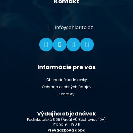
Kontakt
p
ä
t
i
info
@
chlorito.cz
e
Informácie pre vás
Obchodné podmienky
Ochrana osobných údajov
Kontakty
Výdajňa objednávok
Podnikatelská 565 (Areál VÚ Běchovice 10A),
Praha 9 – 190 11
Prevádzková doba