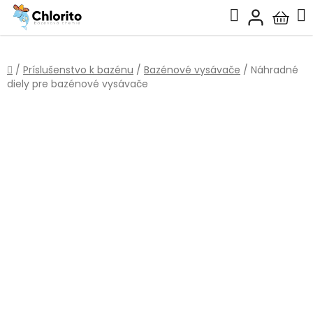
Prejsť
Hľadať
na
Nákup
obsah
košík
Domov
/
Príslušenstvo k bazénu
/
Bazénové vysávače
/
Náhradné
diely pre bazénové vysávače