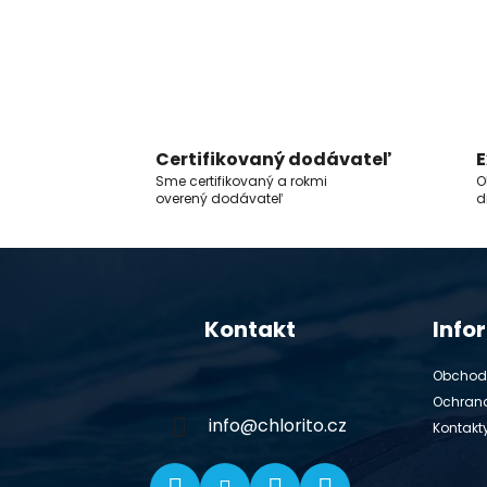
Certifikovaný dodávateľ
E
Sme certifikovaný a rokmi
O
overený dodávateľ
d
Z
á
Kontakt
Info
p
ä
Obchod
t
Ochran
i
info
@
chlorito.cz
Kontakt
e