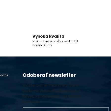
Vysoká kvalita
Naša chémia spĺňa kvalitu EÚ,
žiadna Čína
Odoberať newsletter
hovice
Vložte svoj e-mail a my Vám
budeme zasielať informácie o
nových produktoch na našom
e-shope.