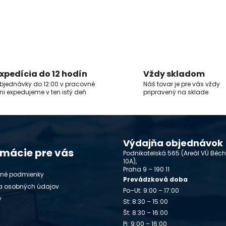
xpedícia do 12 hodín
Vždy skladom
bjednávky do 12:00 v pracovné
Náš tovar je pre vás vždy
ni expedujeme v ten istý deň
pripravený na sklade
Výdajňa objednávok
rmácie pre vás
Podnikatelská 565 (Areál VÚ Běc
10A),
Praha 9 – 190 11
né podmienky
Prevádzková doba
a osobných údajov
Po–Ut: 9:00 – 17:00
y
St: 8:30 – 15:00
Št: 8:30 – 16:00
Pi: 9:00 – 16:00