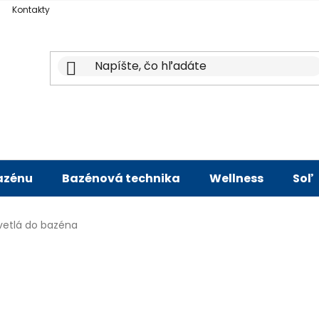
Kontakty
bazénu
Bazénová technika
Wellness
Soľ
vetlá do bazéna