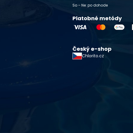
So – Ne: po dohode
Platobné metódy
Český e-shop
Chlorito.cz
starostlivosti o vodu a
!