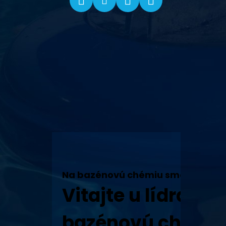
Na bazénovú chémiu sme tu my!
Vitajte u lídra v 
bazénovú chémiu