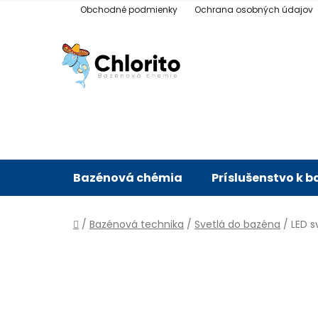
Prejsť
Obchodné podmienky
Ochrana osobných údajov
na
obsah
Bazénová chémia
Príslušenstvo k 
Domov
/
Bazénová technika
/
Svetlá do bazéna
/
LED s