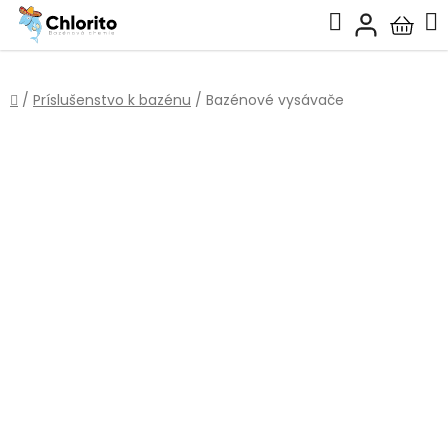
Prejsť
Hľadať
na
Nákup
obsah
košík
Domov
/
Príslušenstvo k bazénu
/
Bazénové vysávače