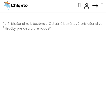
Prejsť
Hľadať
na
Nákup
obsah
košík
Domov
/
Príslušenstvo k bazénu
/
Ostatné bazénové príslušenstvo
/
Hračky pre deti a pre radosť