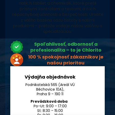
našich tabliet a chemikálií, ktoré prešli
prísnymi kontrolami a testami, a o ich
nepochybnej účinnosti a bezpečnosti. Urobte
z vášho bazéna oázu čistoty s našimi
produktmi – pretože voda je našou vášňou a
špecializáciou.
Spoľahlivosť, odbornosť a
profesionalita – to je Chlorito
100 % spokojnosť zákazníkov je
našou prioritou
Výdajňa objednávok
Podnikatelská 565 (Areál VÚ
Běchovice 10A),
Praha 9 – 190 11
Prevádzková doba
Po–Ut: 9:00 – 17:00
St: 8:30 – 15:00