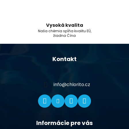
Vysoká kvalita
Naša chémia spĺňa kvalitu EÚ,
žiadna Čína
Z
á
Kontakt
p
ä
t
i
info
@
chlorito.cz
e
Informácie pre vás