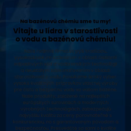
Na bazénovú chémiu sme tu my!
Vitajte u lídra v starostlivosti
o vodu a bazénovú chémiu!
Naša rodinná firma sa pýši tradíciou,
vysokoškolským vzdelaním v oblasti čistiarní
odpadových vôd a vodárenských technológií
a neustálym zdokonaľovaním v oblasti
starostlivosti o vodu. Ponúkame široký výber
vysoko kvalitných prípravkov vlastnej výroby
pre čistú a bezpečnú vodu vo vašom bazéne.
Naše produkty, založené na najlepších
európskych surovinách a moderných
výrobných technológiách, zabezpečujú
najvyššiu kvalitu za ceny porovnateľné s
konkurenciou, no s garantovaným pôvodom a
bezpečnosťou. Presvedčte sa sami o kvalite