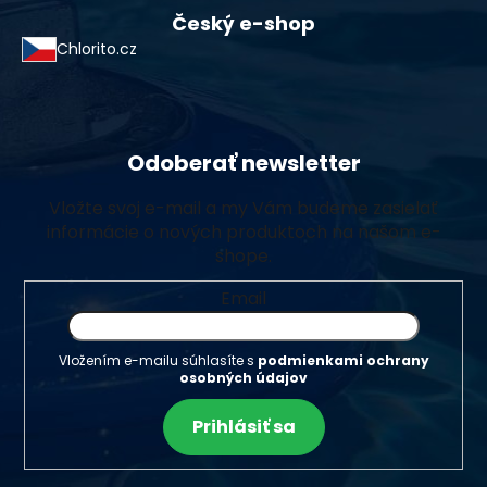
Český e-shop
Chlorito.cz
Odoberať newsletter
Vložte svoj e-mail a my Vám budeme zasielať
informácie o nových produktoch na našom e-
shope.
Email
Vložením e-mailu súhlasíte s
podmienkami ochrany
osobných údajov
Prihlásiť sa