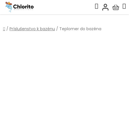
Prejsť
Hľadať
na
Nákup
obsah
košík
Domov
/
Príslušenstvo k bazénu
/
Teplomer do bazéna