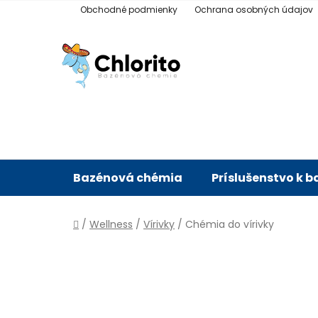
Prejsť
Obchodné podmienky
Ochrana osobných údajov
na
obsah
Bazénová chémia
Príslušenstvo k 
Domov
/
Wellness
/
Vírivky
/
Chémia do vírivky