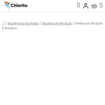
Prejsť
Hľadať
na
Nákup
obsah
košík
Domov
/
Bazénová technika
/
Bazénové filtrácie
/
Pieskové filtrácie
k bazénu