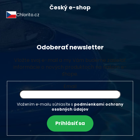
Český e-shop
Chlorito.cz
Odoberať newsletter
Vložte svoj e-mail a my Vám budeme zasielať
informácie o nových produktoch na našom e-
shope.
Email
Vložením e-mailu súhlasíte s
podmienkami ochrany
osobných údajov
Prihlásiť sa