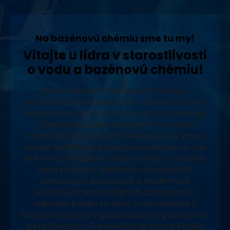
Na bazénovú chémiu sme tu my!
Vitajte u lídra v starostlivosti
o vodu a bazénovú chémiu!
Naša rodinná firma sa pýši tradíciou,
vysokoškolským vzdelaním v oblasti čistiarní
odpadových vôd a vodárenských technológií
a neustálym zdokonaľovaním v oblasti
starostlivosti o vodu. Ponúkame široký výber
vysoko kvalitných prípravkov vlastnej výroby
pre čistú a bezpečnú vodu vo vašom bazéne.
Naše produkty, založené na najlepších
európskych surovinách a moderných
výrobných technológiách, zabezpečujú
najvyššiu kvalitu za ceny porovnateľné s
konkurenciou, no s garantovaným pôvodom a
bezpečnosťou. Presvedčte sa sami o kvalite