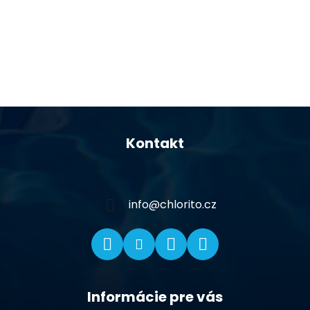
Z
á
Kontakt
p
ä
t
i
info
@
chlorito.cz
e
Informácie pre vás