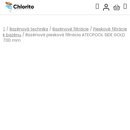
Prejsť
Hľadať
na
Nákup
obsah
košík
Domov
/
Bazénová technika
/
Bazénové filtrácie
/
Pieskové filtrácie
k bazénu
/
Bazénová piesková filtrácia ATECPOOL SIDE GOLD
700 mm