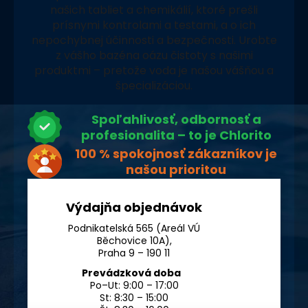
našich tabliet a chemikálií, ktoré prešli
prísnymi kontrolami a testami, a o ich
nepochybnej účinnosti a bezpečnosti. Urobte
z vášho bazéna oázu čistoty s našimi
produktmi – pretože voda je našou vášňou a
špecializáciou.
Spoľahlivosť, odbornosť a
profesionalita – to je Chlorito
100 % spokojnosť zákazníkov je
našou prioritou
Výdajňa objednávok
Podnikatelská 565 (Areál VÚ
Běchovice 10A),
Praha 9 – 190 11
Prevádzková doba
Po–Ut: 9:00 – 17:00
St: 8:30 – 15:00