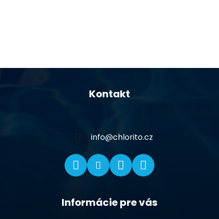
Z
á
Kontakt
p
ä
t
i
info
@
chlorito.cz
e
Informácie pre vás