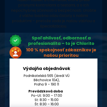
prísnymi kontrolami a testami, a o ich
nepochybnej účinnosti a bezpečnosti. Urobte
z vášho bazéna oázu čistoty s našimi
produktmi – pretože voda je našou vášňou a
špecializáciou.
Spoľahlivosť, odbornosť a
profesionalita – to je Chlorito
100 % spokojnosť zákazníkov je
našou prioritou
Výdajňa objednávok
Podnikatelská 565 (Areál VÚ
Běchovice 10A),
Praha 9 – 190 11
Prevádzková doba
Po–Ut: 9:00 – 17:00
St: 8:30 – 15:00
Št: 8:30 – 16:00