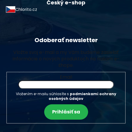
Český e-shop
Chlorito.cz
Odoberať newsletter
Vložte svoj e-mail a my Vám budeme zasielať
informácie o nových produktoch na našom e-
shope.
Email
Vložením e-mailu súhlasíte s
podmienkami ochrany
osobných údajov
Prihlásiť sa