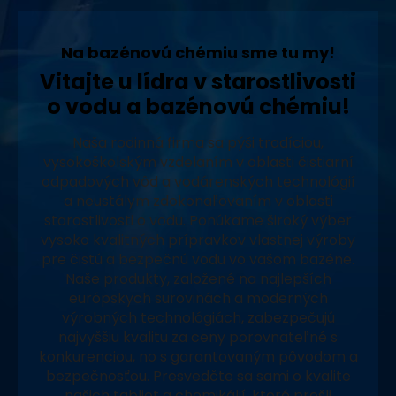
Na bazénovú chémiu sme tu my!
Vitajte u lídra v starostlivosti
o vodu a bazénovú chémiu!
Naša rodinná firma sa pýši tradíciou,
vysokoškolským vzdelaním v oblasti čistiarní
odpadových vôd a vodárenských technológií
a neustálym zdokonaľovaním v oblasti
starostlivosti o vodu. Ponúkame široký výber
vysoko kvalitných prípravkov vlastnej výroby
pre čistú a bezpečnú vodu vo vašom bazéne.
Naše produkty, založené na najlepších
európskych surovinách a moderných
výrobných technológiách, zabezpečujú
najvyššiu kvalitu za ceny porovnateľné s
konkurenciou, no s garantovaným pôvodom a
bezpečnosťou. Presvedčte sa sami o kvalite
našich tabliet a chemikálií, ktoré prešli