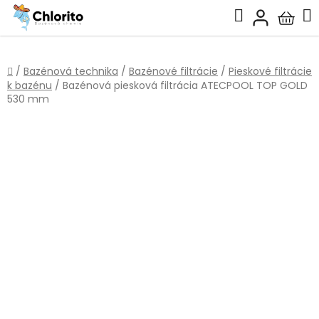
Prejsť
Hľadať
na
Nákup
obsah
košík
Domov
/
Bazénová technika
/
Bazénové filtrácie
/
Pieskové filtrácie
k bazénu
/
Bazénová piesková filtrácia ATECPOOL TOP GOLD
530 mm