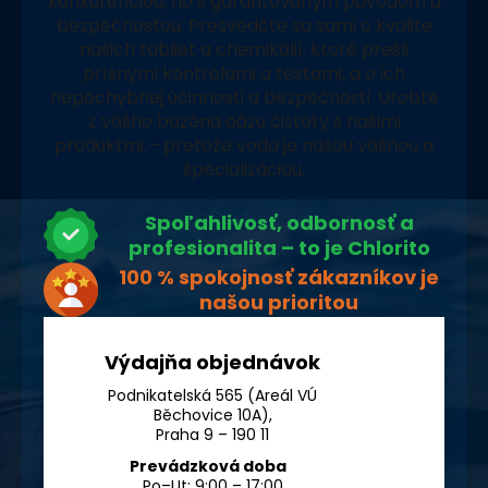
konkurenciou, no s garantovaným pôvodom a
bezpečnosťou. Presvedčte sa sami o kvalite
našich tabliet a chemikálií, ktoré prešli
prísnymi kontrolami a testami, a o ich
nepochybnej účinnosti a bezpečnosti. Urobte
z vášho bazéna oázu čistoty s našimi
produktmi – pretože voda je našou vášňou a
špecializáciou.
Spoľahlivosť, odbornosť a
profesionalita – to je Chlorito
100 % spokojnosť zákazníkov je
našou prioritou
Výdajňa objednávok
Podnikatelská 565 (Areál VÚ
Běchovice 10A),
Praha 9 – 190 11
Prevádzková doba
Po–Ut: 9:00 – 17:00