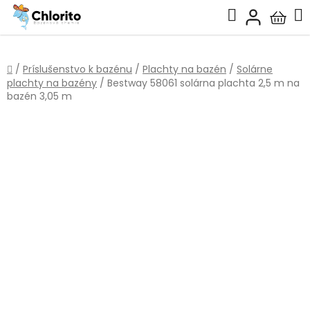
Prejsť
Hľadať
na
Nákup
obsah
košík
Domov
/
Príslušenstvo k bazénu
/
Plachty na bazén
/
Solárne
plachty na bazény
/
Bestway 58061 solárna plachta 2,5 m na
bazén 3,05 m