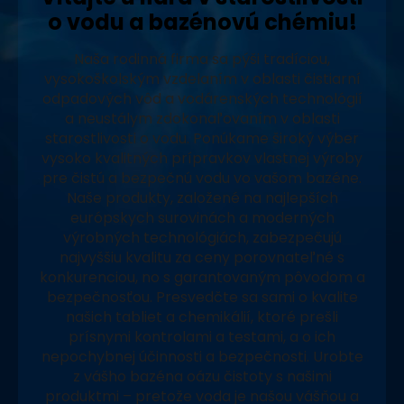
o vodu a bazénovú chémiu!
Naša rodinná firma sa pýši tradíciou,
vysokoškolským vzdelaním v oblasti čistiarní
odpadových vôd a vodárenských technológií
a neustálym zdokonaľovaním v oblasti
starostlivosti o vodu. Ponúkame široký výber
vysoko kvalitných prípravkov vlastnej výroby
pre čistú a bezpečnú vodu vo vašom bazéne.
Naše produkty, založené na najlepších
európskych surovinách a moderných
výrobných technológiách, zabezpečujú
najvyššiu kvalitu za ceny porovnateľné s
konkurenciou, no s garantovaným pôvodom a
bezpečnosťou. Presvedčte sa sami o kvalite
našich tabliet a chemikálií, ktoré prešli
prísnymi kontrolami a testami, a o ich
nepochybnej účinnosti a bezpečnosti. Urobte
z vášho bazéna oázu čistoty s našimi
produktmi – pretože voda je našou vášňou a