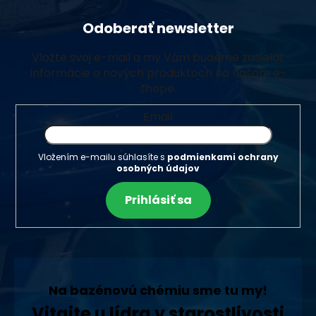
Odoberať newsletter
Vložte svoj e-mail a my Vám budeme zasielať
informácie o nových produktoch na našom e-
shope.
Email
Vložením e-mailu súhlasíte s
podmienkami ochrany
osobných údajov
Prihlásiť sa
Na bazénovú chémiu sme tu my!
Vitajte u lídra v starostlivosti