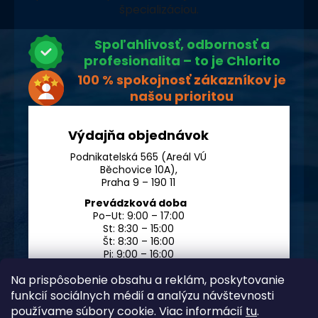
špecializáciou.
Spoľahlivosť, odbornosť a
profesionalita – to je Chlorito
100 % spokojnosť zákazníkov je
našou prioritou
Výdajňa objednávok
Podnikatelská 565 (Areál VÚ
Běchovice 10A),
Praha 9 – 190 11
Prevádzková doba
Po–Ut: 9:00 – 17:00
St: 8:30 – 15:00
Št: 8:30 – 16:00
Pi: 9:00 – 16:00
So – Ne: po dohode
Na prispôsobenie obsahu a reklám, poskytovanie
funkcií sociálnych médií a analýzu návštevnosti
používame súbory cookie. Viac informácií
tu
.