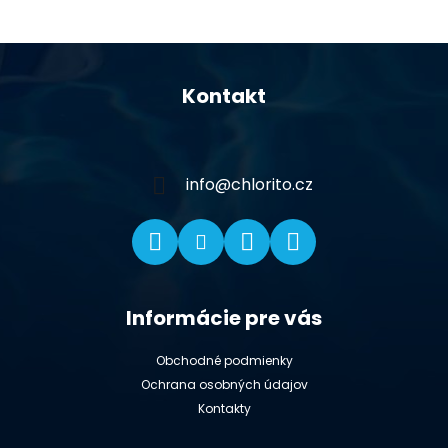
Z
á
Kontakt
p
ä
t
i
info
@
chlorito.cz
e
Informácie pre vás
Obchodné podmienky
Ochrana osobných údajov
Kontakty