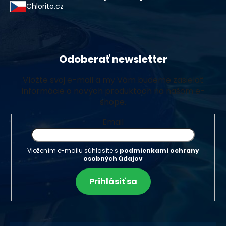
Chlorito.cz
Odoberať newsletter
Vložte svoj e-mail a my Vám budeme zasielať
informácie o nových produktoch na našom e-
shope.
Email
Vložením e-mailu súhlasíte s
podmienkami ochrany
osobných údajov
Prihlásiť sa