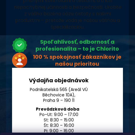
prísnymi kontrolami a testami, a o ich
nepochybnej účinnosti a bezpečnosti. Urobte
z vášho bazéna oázu čistoty s našimi
produktmi – pretože voda je našou vášňou a
špecializáciou.
Spoľahlivosť, odbornosť a
profesionalita – to je Chlorito
100 % spokojnosť zákazníkov je
našou prioritou
Výdajňa objednávok
Podnikatelská 565 (Areál VÚ
Běchovice 10A),
Praha 9 – 190 11
Prevádzková doba
Po–Ut: 9:00 – 17:00
St: 8:30 – 15:00
Št: 8:30 – 16:00
Pi: 9:00 – 16:00