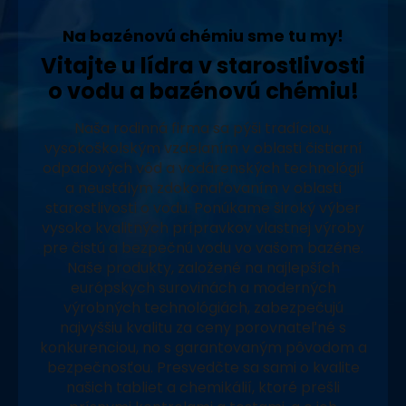
Na bazénovú chémiu sme tu my!
Vitajte u lídra v starostlivosti
o vodu a bazénovú chémiu!
Naša rodinná firma sa pýši tradíciou,
vysokoškolským vzdelaním v oblasti čistiarní
odpadových vôd a vodárenských technológií
a neustálym zdokonaľovaním v oblasti
starostlivosti o vodu. Ponúkame široký výber
vysoko kvalitných prípravkov vlastnej výroby
pre čistú a bezpečnú vodu vo vašom bazéne.
Naše produkty, založené na najlepších
európskych surovinách a moderných
výrobných technológiách, zabezpečujú
najvyššiu kvalitu za ceny porovnateľné s
konkurenciou, no s garantovaným pôvodom a
bezpečnosťou. Presvedčte sa sami o kvalite
našich tabliet a chemikálií, ktoré prešli