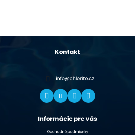
Z
á
Kontakt
p
ä
t
i
info
@
chlorito.cz
e
Informácie pre vás
Obchodné podmienky