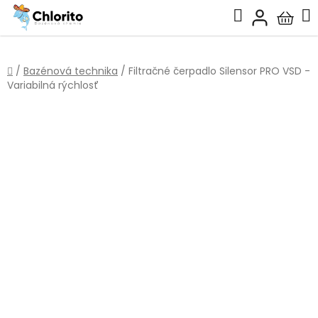
Prejsť
Hľadať
na
Nákup
obsah
košík
Domov
/
Bazénová technika
/
Filtračné čerpadlo Silensor PRO VSD -
Variabilná rýchlosť