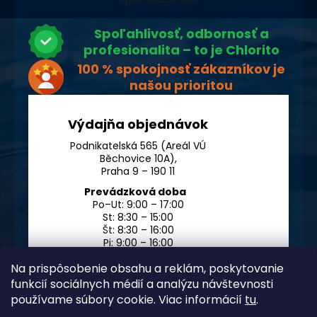
Spoľahlivosť, odbornosť a
profesionalita – to je Chlorito
100 % spokojnosť zákazníkov je
našou prioritou
Výdajňa objednávok
Podnikatelská 565 (Areál VÚ
Běchovice 10A),
Praha 9 – 190 11
Prevádzková doba
Po–Ut: 9:00 – 17:00
St: 8:30 – 15:00
Št: 8:30 – 16:00
Pi: 9:00 – 16:00
So – Ne: po dohode
Na prispôsobenie obsahu a reklám, poskytovanie
funkcií sociálnych médií a analýzu návštevnosti
používame súbory cookie. Viac informácií
tu
.