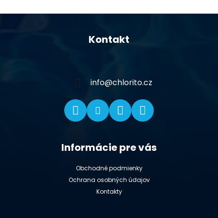
Z
á
Kontakt
p
ä
t
i
info
@
chlorito.cz
e
Informácie pre vás
Obchodné podmienky
Ochrana osobných údajov
Kontakty