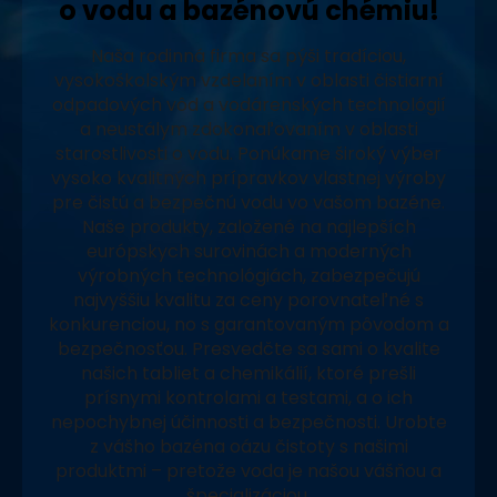
o vodu a bazénovú chémiu!
Naša rodinná firma sa pýši tradíciou,
vysokoškolským vzdelaním v oblasti čistiarní
odpadových vôd a vodárenských technológií
a neustálym zdokonaľovaním v oblasti
starostlivosti o vodu. Ponúkame široký výber
vysoko kvalitných prípravkov vlastnej výroby
pre čistú a bezpečnú vodu vo vašom bazéne.
Naše produkty, založené na najlepších
európskych surovinách a moderných
výrobných technológiách, zabezpečujú
najvyššiu kvalitu za ceny porovnateľné s
konkurenciou, no s garantovaným pôvodom a
bezpečnosťou. Presvedčte sa sami o kvalite
našich tabliet a chemikálií, ktoré prešli
prísnymi kontrolami a testami, a o ich
nepochybnej účinnosti a bezpečnosti. Urobte
z vášho bazéna oázu čistoty s našimi
produktmi – pretože voda je našou vášňou a
špecializáciou.