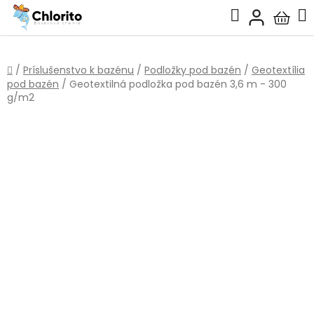
Prejsť
Hľadať
na
Nákup
obsah
košík
Domov
/
Príslušenstvo k bazénu
/
Podložky pod bazén
/
Geotextília
pod bazén
/
Geotextilná podložka pod bazén 3,6 m - 300
g/m2