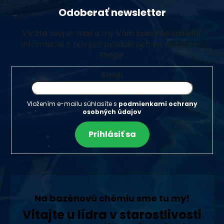
Odoberať newsletter
Vložte svoj e-mail a my Vám budeme zasielať
informácie o nových produktoch na našom e-
shope.
Email
Vložením e-mailu súhlasíte s
podmienkami ochrany
osobných údajov
Prihlásiť sa
Na bazénovú chémiu sme tu my!
Vitajte u lídra v starostlivosti