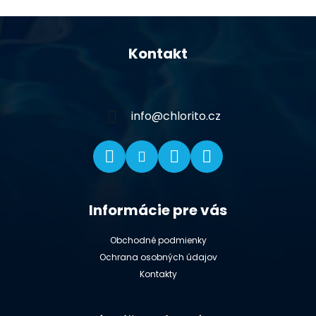
Z
á
Kontakt
p
ä
t
i
info
@
chlorito.cz
e
Informácie pre vás
Obchodné podmienky
Ochrana osobných údajov
Kontakty