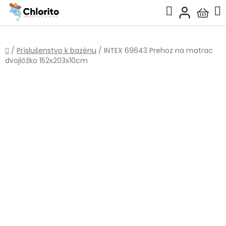
Prejsť
Hľadať
na
Nákup
obsah
košík
Domov
/
Príslušenstvo k bazénu
/
INTEX 69643 Prehoz na matrac
dvojlôžko 152x203x10cm