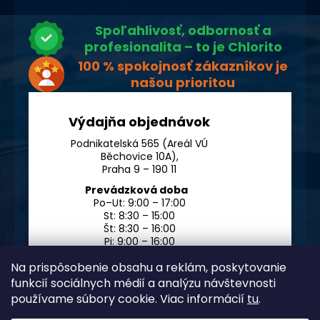
Spoľahlivosť, odbornosť a
profesionalita – to je Chlorito
100 % spokojnosť zákazníkov je
našou prioritou
Výdajňa objednávok
Podnikatelská 565 (Areál VÚ
Běchovice 10A),
Praha 9 – 190 11
Prevádzková doba
Po–Ut: 9:00 – 17:00
St: 8:30 – 15:00
Št: 8:30 – 16:00
Pi: 9:00 – 16:00
So – Ne: po dohode
Na prispôsobenie obsahu a reklám, poskytovanie
funkcií sociálnych médií a analýzu návštevnosti
používame súbory cookie. Viac informácií
tu
.