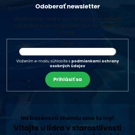
Odoberať newsletter
Vložte svoj e-mail a my Vám budeme zasielať
informácie o nových produktoch na našom e-
shope.
Email
Vložením e-mailu súhlasíte s
podmienkami ochrany
osobných údajov
Prihlásiť sa
Na bazénovú chémiu sme tu my!
Vitajte u lídra v starostlivosti