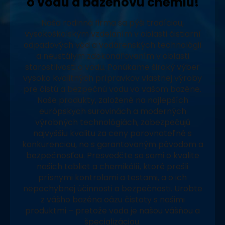
o vodu a bazénovú chémiu!
Naša rodinná firma sa pýši tradíciou,
vysokoškolským vzdelaním v oblasti čistiarní
odpadových vôd a vodárenských technológií
a neustálym zdokonaľovaním v oblasti
starostlivosti o vodu. Ponúkame široký výber
vysoko kvalitných prípravkov vlastnej výroby
pre čistú a bezpečnú vodu vo vašom bazéne.
Naše produkty, založené na najlepších
európskych surovinách a moderných
výrobných technológiách, zabezpečujú
najvyššiu kvalitu za ceny porovnateľné s
konkurenciou, no s garantovaným pôvodom a
bezpečnosťou. Presvedčte sa sami o kvalite
našich tabliet a chemikálií, ktoré prešli
prísnymi kontrolami a testami, a o ich
nepochybnej účinnosti a bezpečnosti. Urobte
z vášho bazéna oázu čistoty s našimi
produktmi – pretože voda je našou vášňou a
špecializáciou.