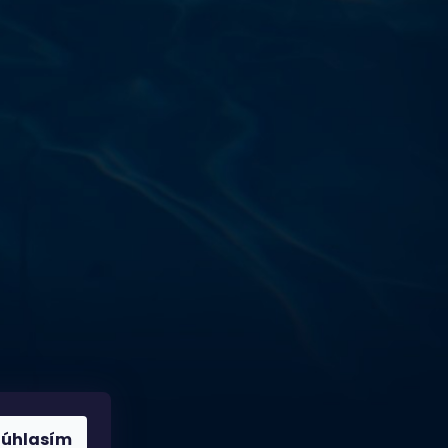
Výdajňa objednávok
Podnikatelská 565 (Areál VÚ
Běchovice 10A),
Praha 9 – 190 11
Prevádzková doba
Po–Ut: 9:00 – 17:00
St: 8:30 – 15:00
Št: 8:30 – 16:00
Pi: 9:00 – 16:00
So – Ne: po dohode
Súhlasím