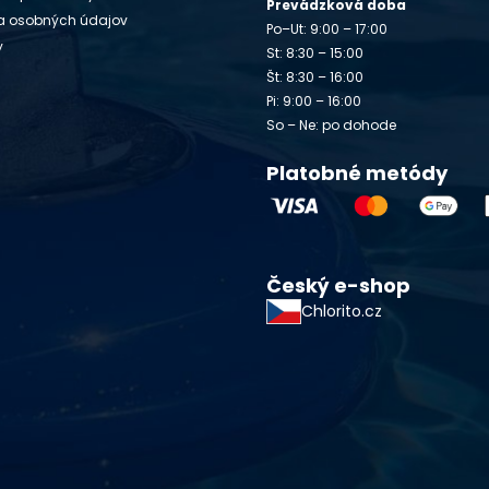
Prevádzková doba
a osobných údajov
Po–Ut: 9:00 – 17:00
y
St: 8:30 – 15:00
Št: 8:30 – 16:00
Pi: 9:00 – 16:00
So – Ne: po dohode
Platobné metódy
Český e-shop
Chlorito.cz