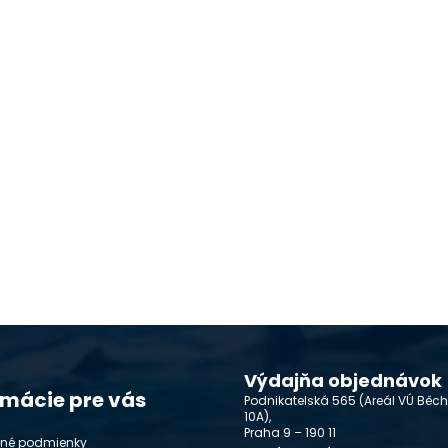
Výdajňa objednávok
rmácie pre vás
Podnikatelská 565 (Areál VÚ Běc
10A),
Praha 9 – 190 11
né podmienky