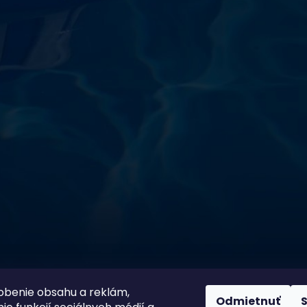
starostlivosti o vodu a
!
sokoškolským vzdelaním v oblasti čistiarní odpadových
ym zdokonaľovaním v oblasti starostlivosti o vodu.
 prípravkov vlastnej výroby pre čistú a bezpečnú
ložené na najlepších európskych surovinách a
zpečujú najvyššiu kvalitu za ceny porovnateľné s
m a bezpečnosťou. Presvedčte sa sami o kvalite
prísnymi kontrolami a testami, a o ich nepochybnej
bazéna oázu čistoty s našimi produktmi – pretože voda
100 % spokojnosť zákazníkov je
ito
našou prioritou
obenie obsahu a reklám,
Odmietnuť