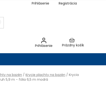
Prihlásenie
Registrácia
Nákupný
Prázdny košík
Prihlásenie
košík
chty na bazén
/
Krycie plachty na bazén
/
Krycia
ruh 5,9 m - fólia 6,5 m modrá