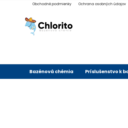
Prejsť
Obchodné podmienky
Ochrana osobných údajov
na
obsah
Bazénová chémia
Príslušenstvo k 