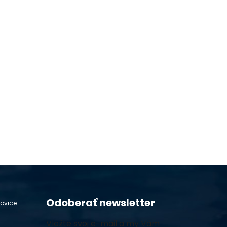
Odoberať newsletter
hovice
Vložte svoj e-mail a my Vám