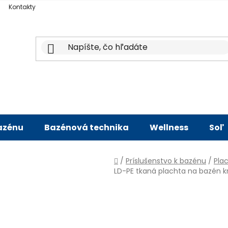
Kontakty
bazénu
Bazénová technika
Wellness
Soľ
Domov
/
Príslušenstvo k bazénu
/
Pla
LD-PE tkaná plachta na bazén k