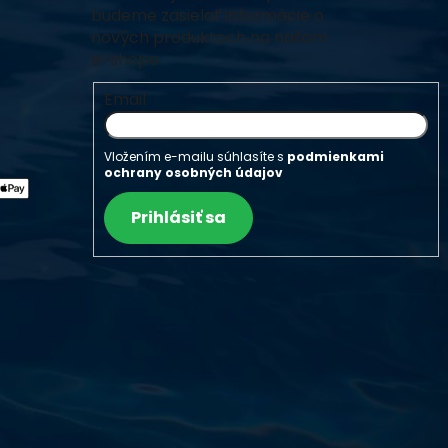
budeme zasielať informácie o
nových produktoch na našom
e-shope.
Email
Vložením e-mailu súhlasíte s
podmienkami
ochrany osobných údajov
Prihlásiť sa