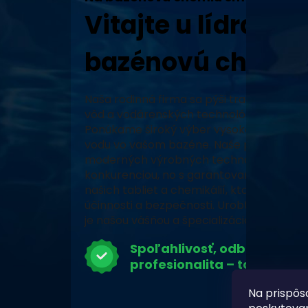
Vitajte u lídra v 
bazénovú chémiu
Naša rodinná firma sa pýši tradíciou, vy
vôd a vodárenských technológií a neustál
Ponúkame široký výber vysoko kvalitných
vodu vo vašom bazéne. Naše produkty, za
moderných výrobných technológiách, zabe
konkurenciou, no s garantovaným pôvodo
našich tabliet a chemikálií, ktoré prešli 
účinnosti a bezpečnosti. Urobte z vášho 
je našou vášňou a špecializáciou.
Spoľahlivosť, odbornosť a
profesionalita – to je Chlor
Na prispôs