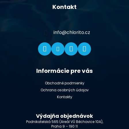
á
Kontakt
p
ä
t
i
info
@
chlorito.cz
e
Informácie pre vás
Obchodné podmienky
Ochrana osobných údajov
Kontakty
Výdajňa objednávok
Podnikatelská 565 (Areál VÚ Běchovice 10A),
Praha 9 – 190 11