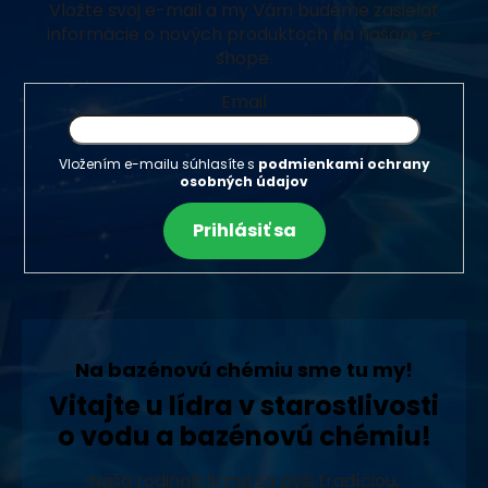
Vložte svoj e-mail a my Vám budeme zasielať
informácie o nových produktoch na našom e-
shope.
Email
Vložením e-mailu súhlasíte s
podmienkami ochrany
osobných údajov
Prihlásiť sa
Na bazénovú chémiu sme tu my!
Vitajte u lídra v starostlivosti
o vodu a bazénovú chémiu!
Naša rodinná firma sa pýši tradíciou,