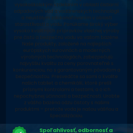
vysokoškolským vzdelaním v oblasti čistiarní
odpadových vôd a vodárenských technológií
a neustálym zdokonaľovaním v oblasti
starostlivosti o vodu. Ponúkame široký výber
vysoko kvalitných prípravkov vlastnej výroby
pre čistú a bezpečnú vodu vo vašom bazéne.
Naše produkty, založené na najlepších
európskych surovinách a moderných
výrobných technológiách, zabezpečujú
najvyššiu kvalitu za ceny porovnateľné s
konkurenciou, no s garantovaným pôvodom a
bezpečnosťou. Presvedčte sa sami o kvalite
našich tabliet a chemikálií, ktoré prešli
prísnymi kontrolami a testami, a o ich
nepochybnej účinnosti a bezpečnosti. Urobte
z vášho bazéna oázu čistoty s našimi
produktmi – pretože voda je našou vášňou a
špecializáciou.
Spoľahlivosť, odbornosť a