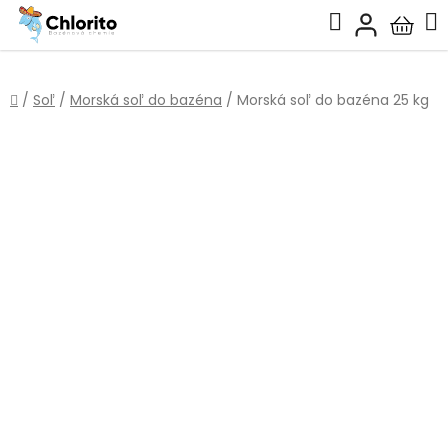
Prejsť
Hľadať
na
Nákup
obsah
košík
Domov
/
Soľ
/
Morská soľ do bazéna
/
Morská soľ do bazéna 25 kg