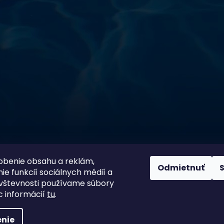
sokoškolským vzdelaním v oblasti čistiarní odpadových
ym zdokonaľovaním v oblasti starostlivosti o vodu.
 prípravkov vlastnej výroby pre čistú a bezpečnú
ložené na najlepších európskych surovinách a
zpečujú najvyššiu kvalitu za ceny porovnateľné s
m a bezpečnosťou. Presvedčte sa sami o kvalite
prísnymi kontrolami a testami, a o ich nepochybnej
bazéna oázu čistoty s našimi produktmi – pretože voda
100 % spokojnosť zákazníkov je
ito
našou prioritou
obenie obsahu a reklám,
Odmietnuť
ie funkcií sociálnych médií a
vštevnosti používame súbory
c informácií
tu
.
nie