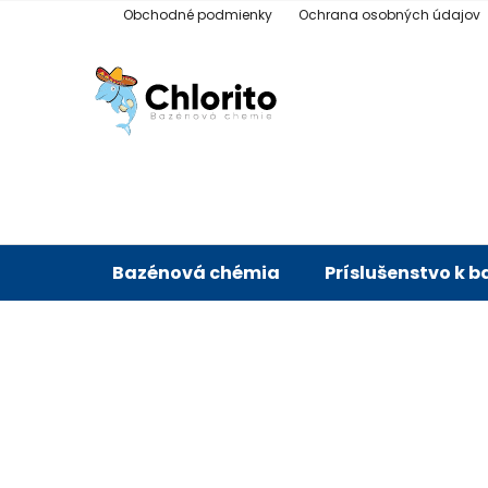
Prejsť
Obchodné podmienky
Ochrana osobných údajov
na
obsah
Bazénová chémia
Príslušenstvo k 