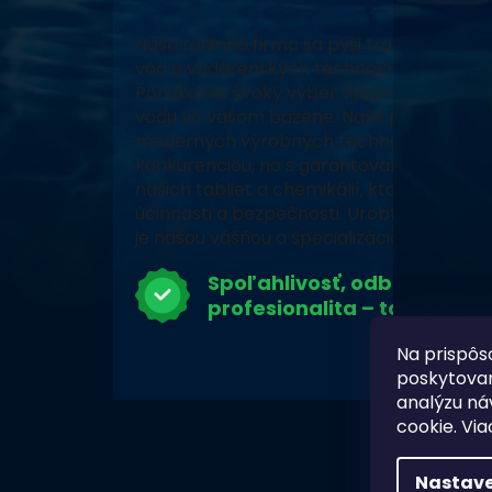
Naša rodinná firma sa pýši tradíciou, vy
vôd a vodárenských technológií a neustál
Ponúkame široký výber vysoko kvalitných
vodu vo vašom bazéne. Naše produkty, za
moderných výrobných technológiách, zabe
konkurenciou, no s garantovaným pôvodo
našich tabliet a chemikálií, ktoré prešli 
účinnosti a bezpečnosti. Urobte z vášho 
je našou vášňou a špecializáciou.
Spoľahlivosť, odbornosť a
profesionalita – to je Chlor
Na prispôs
poskytovan
analýzu ná
cookie. Via
Nastave