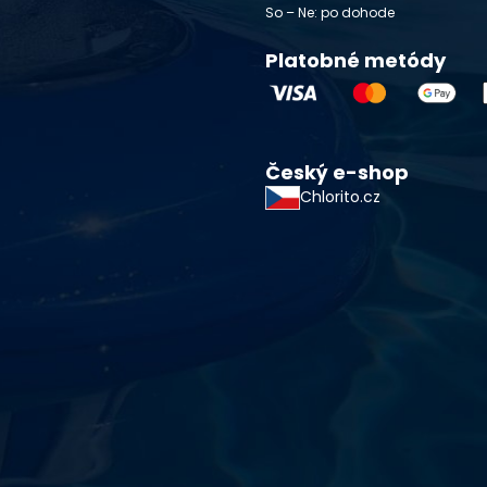
So – Ne: po dohode
Platobné metódy
Český e-shop
Chlorito.cz
starostlivosti o vodu a
!