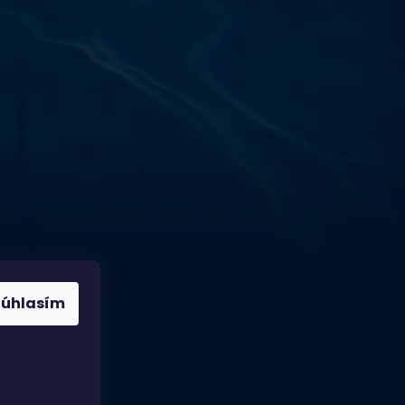
Podnikatelská 565 (Areál VÚ
Běchovice 10A),
Praha 9 – 190 11
Prevádzková doba
Po–Ut: 9:00 – 17:00
St: 8:30 – 15:00
Št: 8:30 – 16:00
Pi: 9:00 – 16:00
So – Ne: po dohode
Súhlasím