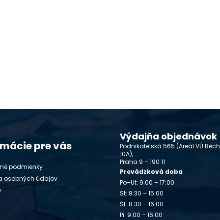
Výdajňa objednávok
rmácie pre vás
Podnikatelská 565 (Areál VÚ Běc
10A),
Praha 9 – 190 11
né podmienky
Prevádzková doba
a osobných údajov
Po–Ut: 9:00 – 17:00
y
St: 8:30 – 15:00
Št: 8:30 – 16:00
Pi: 9:00 – 16:00