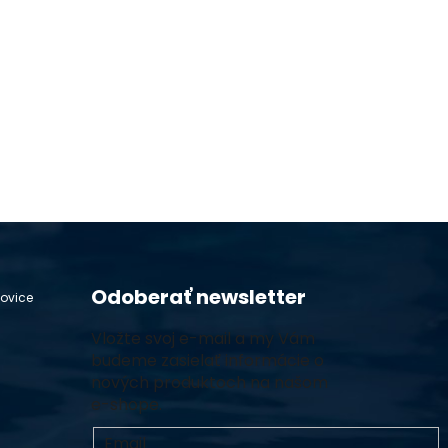
Odoberať newsletter
hovice
Vložte svoj e-mail a my Vám
budeme zasielať informácie o
nových produktoch na našom
e-shope.
Email