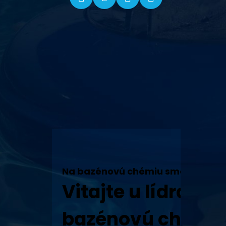
Na bazénovú chémiu sme tu my!
Vitajte u lídra v 
bazénovú chémiu