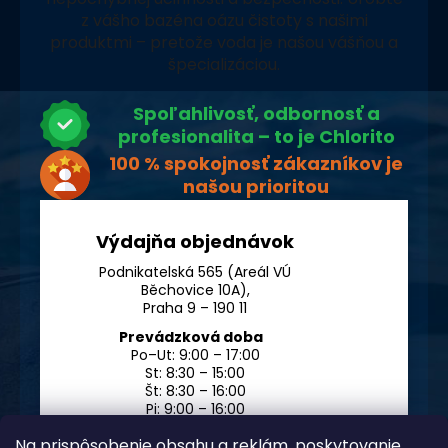
z vášho bazéna oázu čistoty s našimi
produktmi – pretože voda je našou vášňou a
špecializáciou.
Spoľahlivosť, odbornosť a
profesionalita – to je Chlorito
100 % spokojnosť zákazníkov je
našou prioritou
Výdajňa objednávok
Podnikatelská 565 (Areál VÚ
Běchovice 10A),
Praha 9 – 190 11
Prevádzková doba
Po–Ut: 9:00 – 17:00
St: 8:30 – 15:00
Št: 8:30 – 16:00
Pi: 9:00 – 16:00
So – Ne: po dohode
Na prispôsobenie obsahu a reklám, poskytovanie