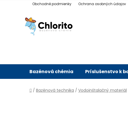
Prejsť
Obchodné podmienky
Ochrana osobných údajov
na
obsah
Bazénová chémia
Príslušenstvo k 
Domov
/
Bazénová technika
/
Vodoinštalačný materiál