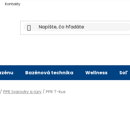
Kontakty
bazénu
Bazénová technika
Wellness
Soľ
/
PPR tvarovky a rúry
/
PPR T-kus