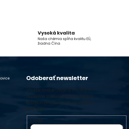
Vysoká kvalita
Naša chémia spĺňa kvalitu EÚ,
žiadna Čína
Odoberať newsletter
hovice
Vložte svoj e-mail a my Vám
budeme zasielať informácie o
nových produktoch na našom
e-shope.
Email