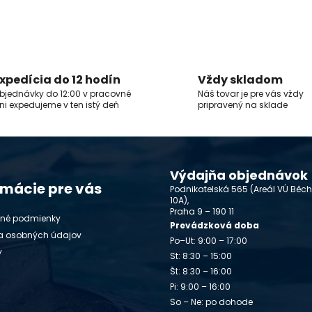
xpedícia do 12 hodín
Vždy skladom
bjednávky do 12:00 v pracovné
Náš tovar je pre vás vždy
ni expedujeme v ten istý deň
pripravený na sklade
Výdajňa objednávok
rmácie pre vás
Podnikatelská 565 (Areál VÚ Běc
10A),
Praha 9 – 190 11
né podmienky
Prevádzková doba
a osobných údajov
Po–Ut: 9:00 – 17:00
y
St: 8:30 – 15:00
Št: 8:30 – 16:00
Pi: 9:00 – 16:00
So – Ne: po dohode