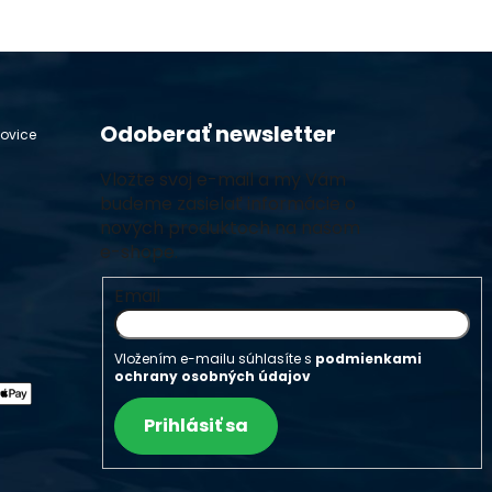
Odoberať newsletter
hovice
Vložte svoj e-mail a my Vám
budeme zasielať informácie o
nových produktoch na našom
e-shope.
Email
Vložením e-mailu súhlasíte s
podmienkami
ochrany osobných údajov
Prihlásiť sa