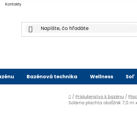
Kontakty
bazénu
Bazénová technika
Wellness
Soľ
Domov
/
Príslušenstvo k bazénu
/
Pla
Solárna plachta obdĺžnik 7,0 m 