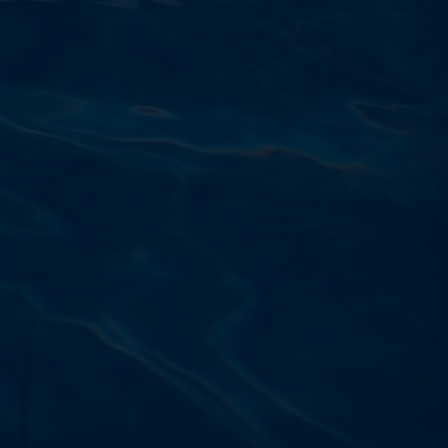
Výdajňa objednávok
Podnikatelská 565 (Areál VÚ
Běchovice 10A),
Praha 9 – 190 11
Prevádzková doba
Po–Ut: 9:00 – 17:00
St: 8:30 – 15:00
Št: 8:30 – 16:00
Pi: 9:00 – 16:00