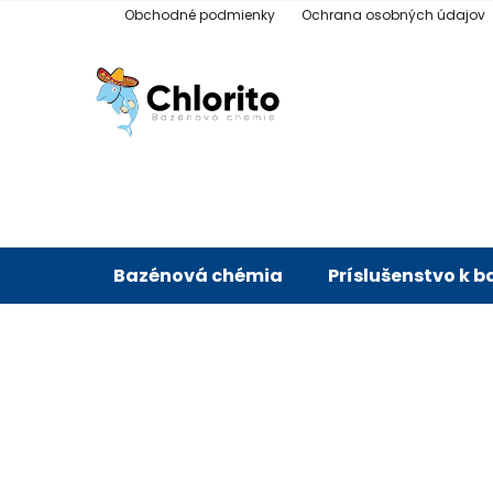
Prejsť
Obchodné podmienky
Ochrana osobných údajov
na
obsah
Bazénová chémia
Príslušenstvo k 