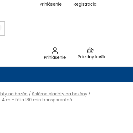
Prihlásenie
Registrácia
Nákupný
Prázdny košík
Prihlásenie
košík
chty na bazén
/
Solárne plachty na bazény
/
x 4 m - fólia 180 mic transparentná