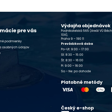
Výdajňa objednávok
rmácie pre vás
Podnikatelská 565 (Areál VÚ Běc
10A),
Praha 9 – 190 11
né podmienky
Prevádzková doba
a osobných údajov
Po–Ut: 9:00 – 17:00
y
St: 8:30 – 15:00
Št: 8:30 – 16:00
Pi: 9:00 – 16:00
So – Ne: po dohode
Platobné metódy
Český e-shop