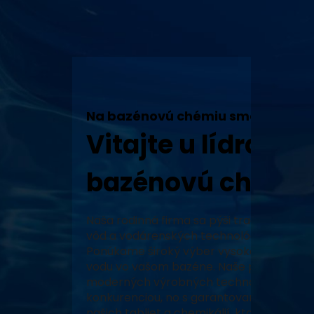
Na bazénovú chémiu sme tu my!
Vitajte u lídra v 
bazénovú chémiu
Naša rodinná firma sa pýši tradíciou, vy
vôd a vodárenských technológií a neustál
Ponúkame široký výber vysoko kvalitných
vodu vo vašom bazéne. Naše produkty, za
moderných výrobných technológiách, zabe
konkurenciou, no s garantovaným pôvodo
našich tabliet a chemikálií, ktoré prešli 