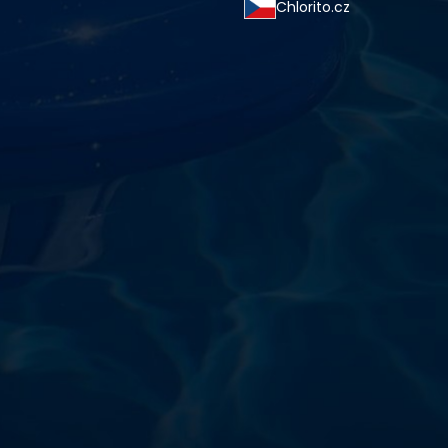
Chlorito.cz
starostlivosti o vodu a
!
sokoškolským vzdelaním v oblasti čistiarní odpadových
ym zdokonaľovaním v oblasti starostlivosti o vodu.
 prípravkov vlastnej výroby pre čistú a bezpečnú
ložené na najlepších európskych surovinách a
zpečujú najvyššiu kvalitu za ceny porovnateľné s
m a bezpečnosťou. Presvedčte sa sami o kvalite
prísnymi kontrolami a testami, a o ich nepochybnej