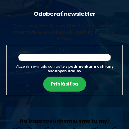
Odoberať newsletter
Vložte svoj e-mail a my Vám budeme zasielať
informácie o nových produktoch na našom e-
shope.
Email
Vložením e-mailu súhlasíte s
podmienkami ochrany
osobných údajov
Prihlásiť sa
Na bazénovú chémiu sme tu my!