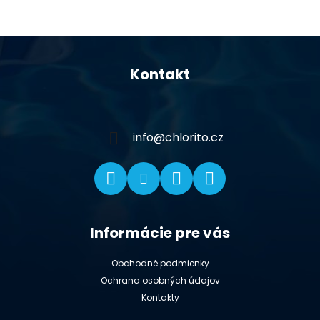
Z
á
Kontakt
p
ä
t
i
info
@
chlorito.cz
e
Informácie pre vás
Obchodné podmienky
Ochrana osobných údajov
Kontakty