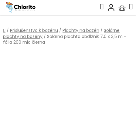
Prejsť
Hľadať
na
Nákup
obsah
košík
Domov
/
Príslušenstvo k bazénu
/
Plachty na bazén
/
Solárne
plachty na bazény
/
Solárna plachta obdĺžnik 7,0 x 3,5 m -
fólia 200 mic čierna