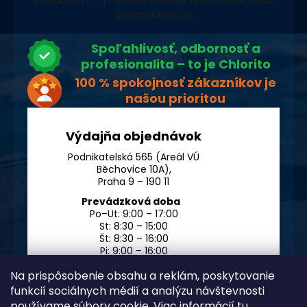
špecializáciou.
Spoľahlivosť, odbornosť a
profesionalita – to je Chlorito
100 % spokojnosť zákazníkov je
našou prioritou
Výdajňa objednávok
Podnikatelská 565 (Areál VÚ
Běchovice 10A),
Praha 9 – 190 11
Prevádzková doba
Po–Ut: 9:00 – 17:00
St: 8:30 – 15:00
Št: 8:30 – 16:00
Pi: 9:00 – 16:00
So – Ne: po dohode
Na prispôsobenie obsahu a reklám, poskytovanie
funkcií sociálnych médií a analýzu návštevnosti
používame súbory cookie. Viac informácií
tu
.