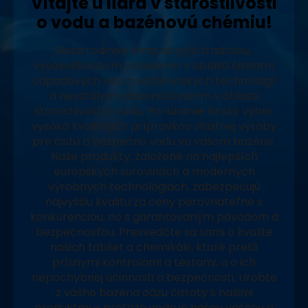
Vitajte u lídra v starostlivosti
o vodu a bazénovú chémiu!
Naša rodinná firma sa pýši tradíciou,
vysokoškolským vzdelaním v oblasti čistiarní
odpadových vôd a vodárenských technológií
a neustálym zdokonaľovaním v oblasti
starostlivosti o vodu. Ponúkame široký výber
vysoko kvalitných prípravkov vlastnej výroby
pre čistú a bezpečnú vodu vo vašom bazéne.
Naše produkty, založené na najlepších
európskych surovinách a moderných
výrobných technológiách, zabezpečujú
najvyššiu kvalitu za ceny porovnateľné s
konkurenciou, no s garantovaným pôvodom a
bezpečnosťou. Presvedčte sa sami o kvalite
našich tabliet a chemikálií, ktoré prešli
prísnymi kontrolami a testami, a o ich
nepochybnej účinnosti a bezpečnosti. Urobte
z vášho bazéna oázu čistoty s našimi
produktmi – pretože voda je našou vášňou a