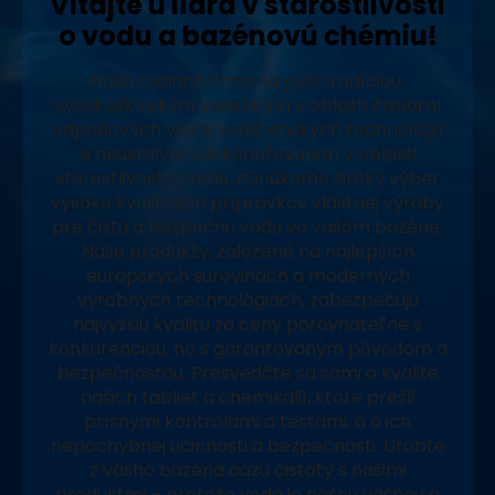
Vitajte u lídra v starostlivosti
o vodu a bazénovú chémiu!
Naša rodinná firma sa pýši tradíciou,
vysokoškolským vzdelaním v oblasti čistiarní
odpadových vôd a vodárenských technológií
a neustálym zdokonaľovaním v oblasti
starostlivosti o vodu. Ponúkame široký výber
vysoko kvalitných prípravkov vlastnej výroby
pre čistú a bezpečnú vodu vo vašom bazéne.
Naše produkty, založené na najlepších
európskych surovinách a moderných
výrobných technológiách, zabezpečujú
najvyššiu kvalitu za ceny porovnateľné s
konkurenciou, no s garantovaným pôvodom a
bezpečnosťou. Presvedčte sa sami o kvalite
našich tabliet a chemikálií, ktoré prešli
prísnymi kontrolami a testami, a o ich
nepochybnej účinnosti a bezpečnosti. Urobte
z vášho bazéna oázu čistoty s našimi
produktmi – pretože voda je našou vášňou a