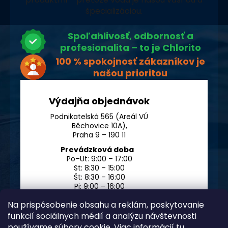
špecializáciou.
Spoľahlivosť, odbornosť a
profesionalita – to je Chlorito
100 % spokojnosť zákazníkov je
našou prioritou
Výdajňa objednávok
Podnikatelská 565 (Areál VÚ
Běchovice 10A),
Praha 9 – 190 11
Prevádzková doba
Po–Ut: 9:00 – 17:00
St: 8:30 – 15:00
Št: 8:30 – 16:00
Pi: 9:00 – 16:00
So – Ne: po dohode
Na prispôsobenie obsahu a reklám, poskytovanie
funkcií sociálnych médií a analýzu návštevnosti
používame súbory cookie. Viac informácií
tu
.