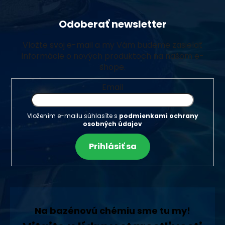
Odoberať newsletter
Vložte svoj e-mail a my Vám budeme zasielať
informácie o nových produktoch na našom e-
shope.
Email
Vložením e-mailu súhlasíte s
podmienkami ochrany
osobných údajov
Prihlásiť sa
Na bazénovú chémiu sme tu my!