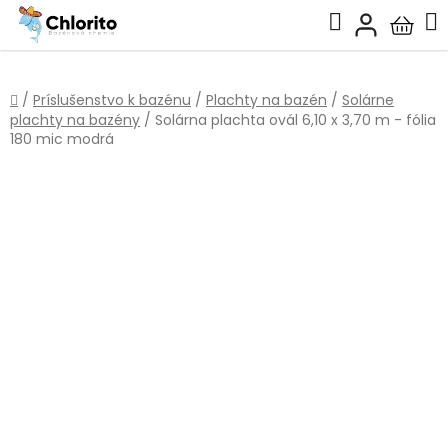
Prejsť
Hľadať
na
Nákup
obsah
košík
Domov
/
Príslušenstvo k bazénu
/
Plachty na bazén
/
Solárne
plachty na bazény
/
Solárna plachta ovál 6,10 x 3,70 m - fólia
180 mic modrá