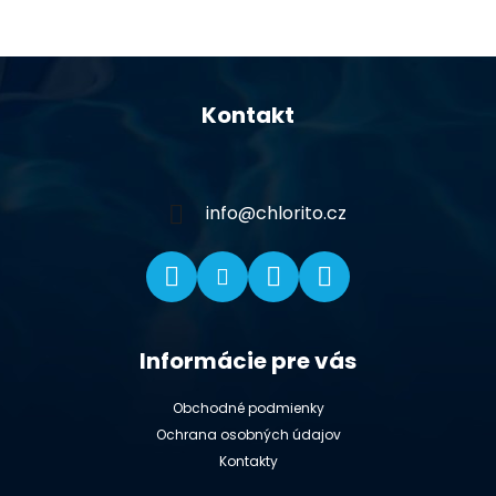
Z
á
Kontakt
p
ä
t
i
info
@
chlorito.cz
e
Informácie pre vás
Obchodné podmienky
Ochrana osobných údajov
Kontakty