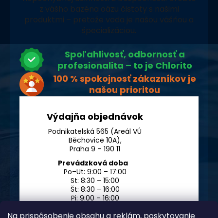
z vášho bazéna oázu čistoty s našimi
produktmi – pretože voda je našou vášňou a
špecializáciou.
Spoľahlivosť, odbornosť a
profesionalita – to je Chlorito
100 % spokojnosť zákazníkov je
našou prioritou
Výdajňa objednávok
Podnikatelská 565 (Areál VÚ
Běchovice 10A),
Praha 9 – 190 11
Prevádzková doba
Po–Ut: 9:00 – 17:00
St: 8:30 – 15:00
Št: 8:30 – 16:00
Pi: 9:00 – 16:00
So – Ne: po dohode
Na prispôsobenie obsahu a reklám, poskytovanie