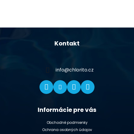
Z
á
Kontakt
p
ä
t
i
info
@
chlorito.cz
e
Informácie pre vás
Obchodné podmienky
Ochrana osobných údajov