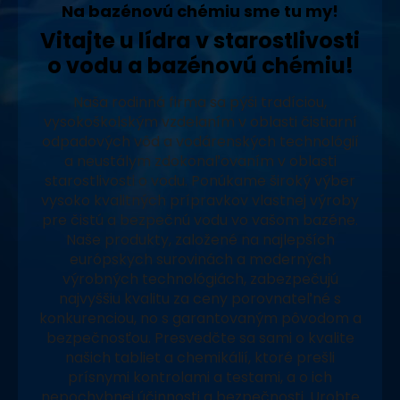
Na bazénovú chémiu sme tu my!
Vitajte u lídra v starostlivosti
o vodu a bazénovú chémiu!
Naša rodinná firma sa pýši tradíciou,
vysokoškolským vzdelaním v oblasti čistiarní
odpadových vôd a vodárenských technológií
a neustálym zdokonaľovaním v oblasti
starostlivosti o vodu. Ponúkame široký výber
vysoko kvalitných prípravkov vlastnej výroby
pre čistú a bezpečnú vodu vo vašom bazéne.
Naše produkty, založené na najlepších
európskych surovinách a moderných
výrobných technológiách, zabezpečujú
najvyššiu kvalitu za ceny porovnateľné s
konkurenciou, no s garantovaným pôvodom a
bezpečnosťou. Presvedčte sa sami o kvalite
našich tabliet a chemikálií, ktoré prešli
prísnymi kontrolami a testami, a o ich
nepochybnej účinnosti a bezpečnosti. Urobte