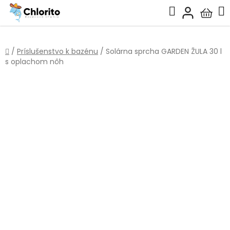
Prejsť
Hľadať
na
Nákup
obsah
košík
Domov
/
Príslušenstvo k bazénu
/
Solárna sprcha GARDEN ŽULA 30 l
s oplachom nôh