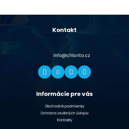
Z
á
Kontakt
p
ä
t
i
info
@
chlorito.cz
e
Informácie pre vás
Obchodné podmienky
Ochrana osobných údajov
Kontakty