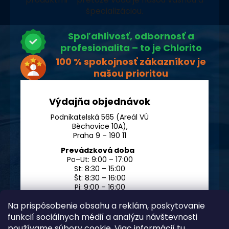
špecializáciou.
Spoľahlivosť, odbornosť a
profesionalita – to je Chlorito
100 % spokojnosť zákazníkov je
našou prioritou
Výdajňa objednávok
Podnikatelská 565 (Areál VÚ
Běchovice 10A),
Praha 9 – 190 11
Prevádzková doba
Po–Ut: 9:00 – 17:00
St: 8:30 – 15:00
Št: 8:30 – 16:00
Pi: 9:00 – 16:00
So – Ne: po dohode
Na prispôsobenie obsahu a reklám, poskytovanie
funkcií sociálnych médií a analýzu návštevnosti
používame súbory cookie. Viac informácií
tu
.