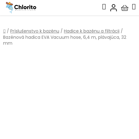
Prejsť
Hľadať
na
Nákup
obsah
košík
Domov
/
Príslušenstvo k bazénu
/
Hadice k bazénu a filtrácii
/
Bazénová hadica EVA Vacuum hose, 6,4 m, plávajúca, 32
mm