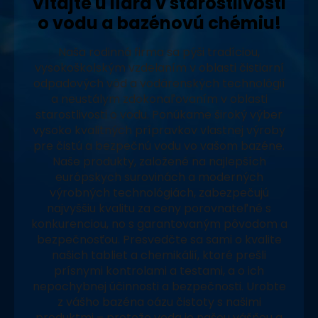
Vitajte u lídra v starostlivosti
o vodu a bazénovú chémiu!
Naša rodinná firma sa pýši tradíciou,
vysokoškolským vzdelaním v oblasti čistiarní
odpadových vôd a vodárenských technológií
a neustálym zdokonaľovaním v oblasti
starostlivosti o vodu. Ponúkame široký výber
vysoko kvalitných prípravkov vlastnej výroby
pre čistú a bezpečnú vodu vo vašom bazéne.
Naše produkty, založené na najlepších
európskych surovinách a moderných
výrobných technológiách, zabezpečujú
najvyššiu kvalitu za ceny porovnateľné s
konkurenciou, no s garantovaným pôvodom a
bezpečnosťou. Presvedčte sa sami o kvalite
našich tabliet a chemikálií, ktoré prešli
prísnymi kontrolami a testami, a o ich
nepochybnej účinnosti a bezpečnosti. Urobte
z vášho bazéna oázu čistoty s našimi
produktmi – pretože voda je našou vášňou a