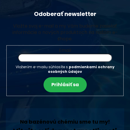
Odoberať newsletter
Vložte svoj e-mail a my Vám budeme zasielať
informácie o nových produktoch na našom e-
shope.
Email
Vložením e-mailu súhlasíte s
podmienkami ochrany
osobných údajov
Prihlásiť sa
Na bazénovú chémiu sme tu my!