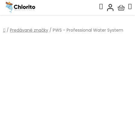
Prejsť
Hľadať
na
Nákup
obsah
košík
Domov
/
Predávané značky
/
PWS - Professional Water System