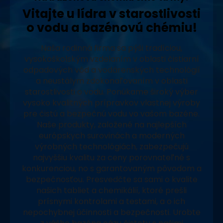
Vitajte u lídra v starostlivosti
o vodu a bazénovú chémiu!
Naša rodinná firma sa pýši tradíciou,
vysokoškolským vzdelaním v oblasti čistiarní
odpadových vôd a vodárenských technológií
a neustálym zdokonaľovaním v oblasti
starostlivosti o vodu. Ponúkame široký výber
vysoko kvalitných prípravkov vlastnej výroby
pre čistú a bezpečnú vodu vo vašom bazéne.
Naše produkty, založené na najlepších
európskych surovinách a moderných
výrobných technológiách, zabezpečujú
najvyššiu kvalitu za ceny porovnateľné s
konkurenciou, no s garantovaným pôvodom a
bezpečnosťou. Presvedčte sa sami o kvalite
našich tabliet a chemikálií, ktoré prešli
prísnymi kontrolami a testami, a o ich
nepochybnej účinnosti a bezpečnosti. Urobte