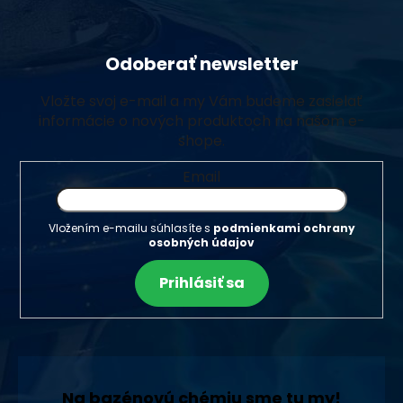
Odoberať newsletter
Vložte svoj e-mail a my Vám budeme zasielať
informácie o nových produktoch na našom e-
shope.
Email
Vložením e-mailu súhlasíte s
podmienkami ochrany
osobných údajov
Prihlásiť sa
Na bazénovú chémiu sme tu my!