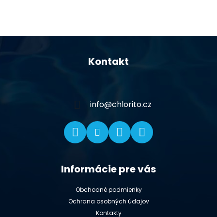
Z
á
Kontakt
p
ä
t
i
info
@
chlorito.cz
e
Informácie pre vás
Obchodné podmienky
Ochrana osobných údajov
Kontakty