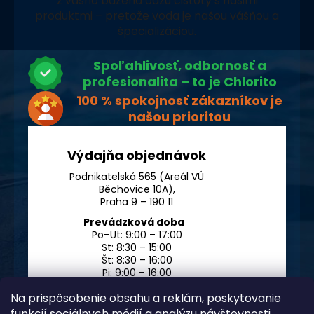
z vášho bazéna oázu čistoty s našimi
produktmi – pretože voda je našou vášňou a
špecializáciou.
Spoľahlivosť, odbornosť a
profesionalita – to je Chlorito
100 % spokojnosť zákazníkov je
našou prioritou
Výdajňa objednávok
Podnikatelská 565 (Areál VÚ
Běchovice 10A),
Praha 9 – 190 11
Prevádzková doba
Po–Ut: 9:00 – 17:00
St: 8:30 – 15:00
Št: 8:30 – 16:00
Pi: 9:00 – 16:00
So – Ne: po dohode
Na prispôsobenie obsahu a reklám, poskytovanie
funkcií sociálnych médií a analýzu návštevnosti