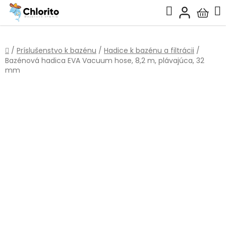
Prejsť
Hľadať
na
Nákup
obsah
košík
Domov
/
Príslušenstvo k bazénu
/
Hadice k bazénu a filtrácii
/
Bazénová hadica EVA Vacuum hose, 8,2 m, plávajúca, 32
mm