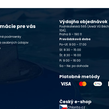
Výdajňa objednávok
rmácie pre vás
Podnikatelská 565 (Areál VÚ Běc
10A),
Praha 9 – 190 11
né podmienky
Prevádzková doba
a osobných údajov
Po–Ut: 9:00 – 17:00
y
St: 8:30 – 15:00
Št: 8:30 – 16:00
Pi: 9:00 – 16:00
So – Ne: po dohode
Platobné metódy
Český e-shop
Chlorito.cz