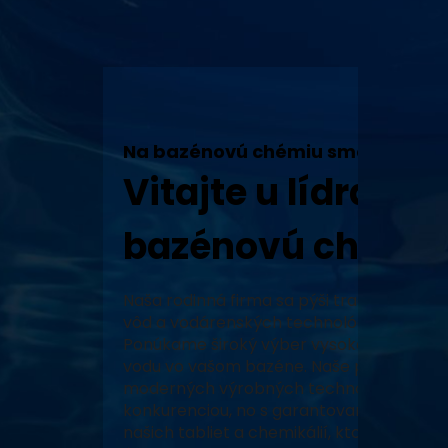
Na bazénovú chémiu sme tu my!
Vitajte u lídra v 
bazénovú chémiu
Naša rodinná firma sa pýši tradíciou, vy
vôd a vodárenských technológií a neustál
Ponúkame široký výber vysoko kvalitných
vodu vo vašom bazéne. Naše produkty, za
moderných výrobných technológiách, zabe
konkurenciou, no s garantovaným pôvodo
našich tabliet a chemikálií, ktoré prešli 