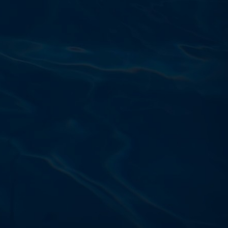
Výdajňa objednávok
Podnikatelská 565 (Areál VÚ
Běchovice 10A),
Praha 9 – 190 11
Prevádzková doba
Po–Ut: 9:00 – 17:00
St: 8:30 – 15:00
Št: 8:30 – 16:00
Pi: 9:00 – 16:00
So – Ne: po dohode