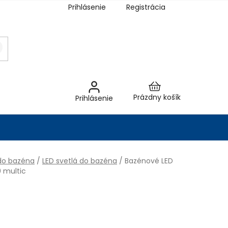
Prihlásenie
Registrácia
Nákupný
Prázdny košík
Prihlásenie
košík
do bazéna
/
LED svetlá do bazéna
/
Bazénové LED
 multic