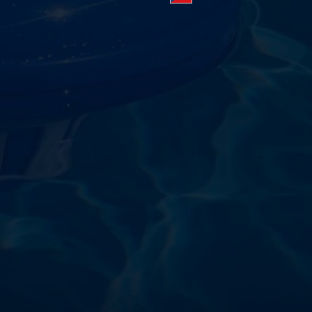
starostlivosti o vodu a
!
sokoškolským vzdelaním v oblasti čistiarní odpadových
ym zdokonaľovaním v oblasti starostlivosti o vodu.
 prípravkov vlastnej výroby pre čistú a bezpečnú
ložené na najlepších európskych surovinách a
zpečujú najvyššiu kvalitu za ceny porovnateľné s
m a bezpečnosťou. Presvedčte sa sami o kvalite
prísnymi kontrolami a testami, a o ich nepochybnej