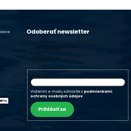
Odoberať newsletter
hovice
Vložte svoj e-mail a my Vám
budeme zasielať informácie o
nových produktoch na našom
e-shope.
Email
Vložením e-mailu súhlasíte s
podmienkami
ochrany osobných údajov
Prihlásiť sa