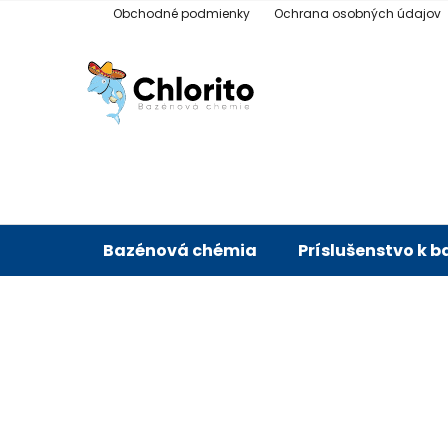
Prejsť
Obchodné podmienky
Ochrana osobných údajov
na
obsah
Bazénová chémia
Príslušenstvo k 