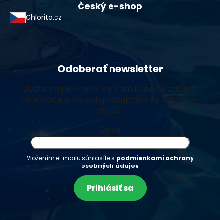
Český e-shop
Chlorito.cz
Odoberať newsletter
Vložte svoj e-mail a my Vám budeme zasielať
informácie o nových produktoch na našom e-
shope.
Email
Vložením e-mailu súhlasíte s
podmienkami ochrany
osobných údajov
Prihlásiť sa