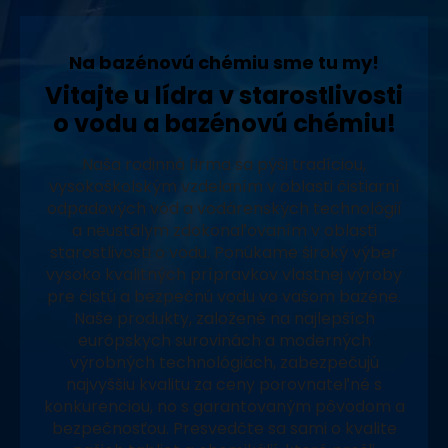
Na bazénovú chémiu sme tu my!
Vitajte u lídra v starostlivosti
o vodu a bazénovú chémiu!
Naša rodinná firma sa pýši tradíciou,
vysokoškolským vzdelaním v oblasti čistiarní
odpadových vôd a vodárenských technológií
a neustálym zdokonaľovaním v oblasti
starostlivosti o vodu. Ponúkame široký výber
vysoko kvalitných prípravkov vlastnej výroby
pre čistú a bezpečnú vodu vo vašom bazéne.
Naše produkty, založené na najlepších
európskych surovinách a moderných
výrobných technológiách, zabezpečujú
najvyššiu kvalitu za ceny porovnateľné s
konkurenciou, no s garantovaným pôvodom a
bezpečnosťou. Presvedčte sa sami o kvalite