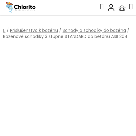
Prejsť
Hľadať
na
Nákup
obsah
košík
Domov
/
Príslušenstvo k bazénu
/
Schody a schodíky do bazéna
/
Bazénové schodíky 3 stupne STANDARD do betónu AISI 304