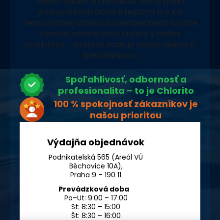
našich tabliet a chemikálií, ktoré prešli
prísnymi kontrolami a testami, a o ich
nepochybnej účinnosti a bezpečnosti. Urobte
z vášho bazéna oázu čistoty s našimi
produktmi – pretože voda je našou vášňou a
špecializáciou.
Spoľahlivosť, odbornosť a
profesionalita – to je Chlorito
100 % spokojnosť zákazníkov je
našou prioritou
Výdajňa objednávok
Podnikatelská 565 (Areál VÚ
Běchovice 10A),
Praha 9 – 190 11
Prevádzková doba
Po–Ut: 9:00 – 17:00
St: 8:30 – 15:00
Št: 8:30 – 16:00