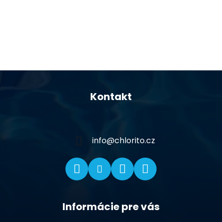
Z
á
Kontakt
p
ä
t
i
info
@
chlorito.cz
e
Informácie pre vás