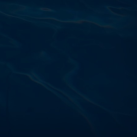
Výdajňa objednávok
Podnikatelská 565 (Areál VÚ
Běchovice 10A),
Praha 9 – 190 11
Prevádzková doba
Po–Ut: 9:00 – 17:00
St: 8:30 – 15:00
Št: 8:30 – 16:00
Pi: 9:00 – 16:00
So – Ne: po dohode