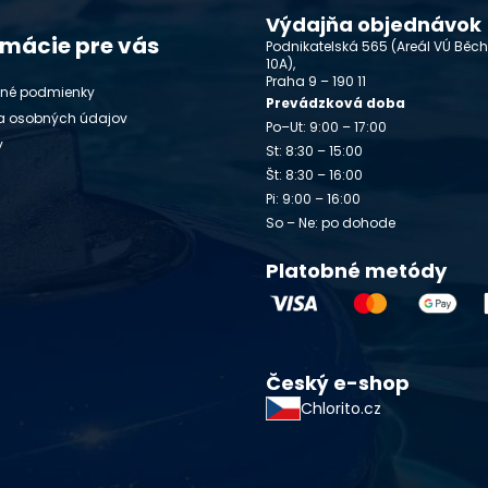
Výdajňa objednávok
rmácie pre vás
Podnikatelská 565 (Areál VÚ Běc
10A),
Praha 9 – 190 11
né podmienky
Prevádzková doba
a osobných údajov
Po–Ut: 9:00 – 17:00
y
St: 8:30 – 15:00
Št: 8:30 – 16:00
Pi: 9:00 – 16:00
So – Ne: po dohode
Platobné metódy
Český e-shop
Chlorito.cz