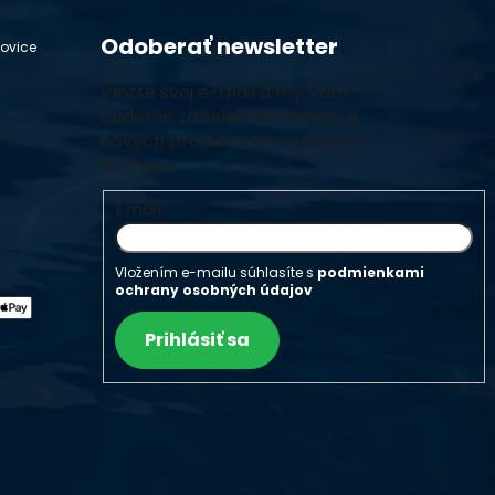
Odoberať newsletter
hovice
Vložte svoj e-mail a my Vám
budeme zasielať informácie o
nových produktoch na našom
e-shope.
Email
Vložením e-mailu súhlasíte s
podmienkami
ochrany osobných údajov
Prihlásiť sa