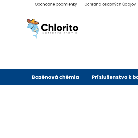
Prejsť
Obchodné podmienky
Ochrana osobných údajov
na
obsah
Bazénová chémia
Príslušenstvo k 