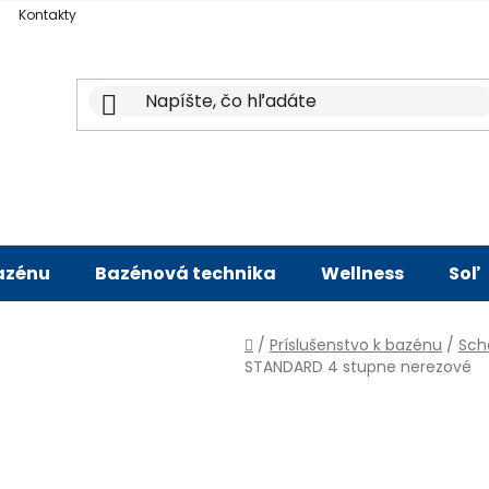
Kontakty
bazénu
Bazénová technika
Wellness
Soľ
Domov
/
Príslušenstvo k bazénu
/
Sch
STANDARD 4 stupne nerezové