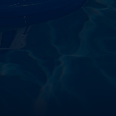
starostlivosti o vodu a
!
sokoškolským vzdelaním v oblasti čistiarní odpadových
ym zdokonaľovaním v oblasti starostlivosti o vodu.
 prípravkov vlastnej výroby pre čistú a bezpečnú
ložené na najlepších európskych surovinách a
zpečujú najvyššiu kvalitu za ceny porovnateľné s
m a bezpečnosťou. Presvedčte sa sami o kvalite
prísnymi kontrolami a testami, a o ich nepochybnej
bazéna oázu čistoty s našimi produktmi – pretože voda