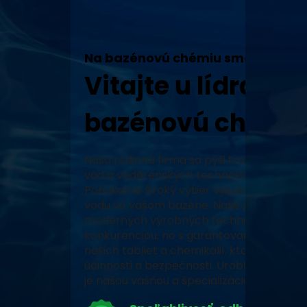
Na bazénovú chémiu sme tu my!
Vitajte u lídra v 
bazénovú chémiu
Naša rodinná firma sa pýši tradíciou, vy
vôd a vodárenských technológií a neustál
Ponúkame široký výber vysoko kvalitných
vodu vo vašom bazéne. Naše produkty, za
moderných výrobných technológiách, zabe
konkurenciou, no s garantovaným pôvodo
našich tabliet a chemikálií, ktoré prešli 
účinnosti a bezpečnosti. Urobte z vášho 
je našou vášňou a špecializáciou.