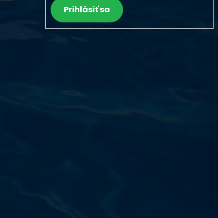
Prihlásiť sa
Výdajňa objednávok
Podnikatelská 565 (Areál VÚ
Běchovice 10A),
Praha 9 – 190 11
Prevádzková doba