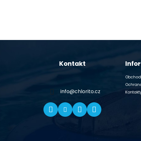
Z
á
Kontakt
Info
p
ä
Obchod
t
Ochran
i
info
@
chlorito.cz
Kontakt
e