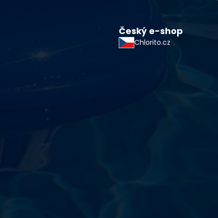
Český e-shop
Chlorito.cz
starostlivosti o vodu a
!
sokoškolským vzdelaním v oblasti čistiarní odpadových
ym zdokonaľovaním v oblasti starostlivosti o vodu.
 prípravkov vlastnej výroby pre čistú a bezpečnú