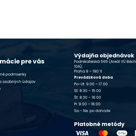
Výdajňa objednávok
rmácie pre vás
Podnikatelská 565 (Areál VÚ Běc
10A),
Praha 9 – 190 11
né podmienky
Prevádzková doba
a osobných údajov
Po–Ut: 9:00 – 17:00
y
St: 8:30 – 15:00
Št: 8:30 – 16:00
Pi: 9:00 – 16:00
So – Ne: po dohode
Platobné metódy