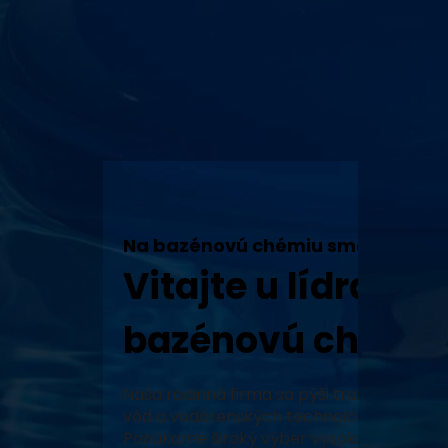
Na bazénovú chémiu sme tu my!
Vitajte u lídra v 
bazénovú chémiu
Naša rodinná firma sa pýši tradíciou, vy
vôd a vodárenských technológií a neustál
Ponúkame široký výber vysoko kvalitných