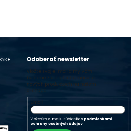
Odoberať newsletter
hovice
Vložte svoj e-mail a my Vám
budeme zasielať informácie o
nových produktoch na našom
e-shope.
Email
Vložením e-mailu súhlasíte s
podmienkami
ochrany osobných údajov