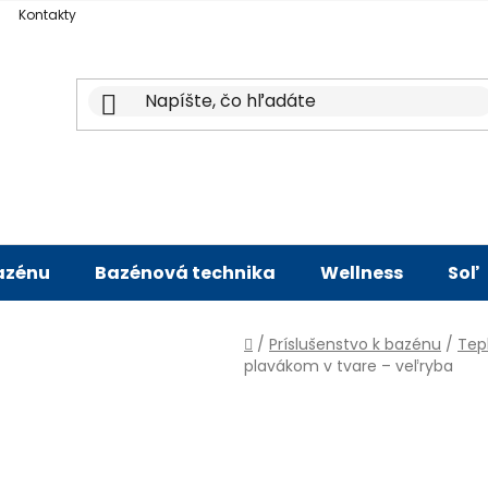
Kontakty
bazénu
Bazénová technika
Wellness
Soľ
Domov
/
Príslušenstvo k bazénu
/
Tep
plavákom v tvare – veľryba