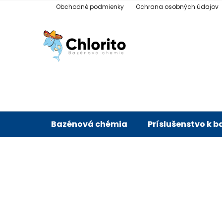
Prejsť
Obchodné podmienky
Ochrana osobných údajov
na
obsah
Bazénová chémia
Príslušenstvo k 