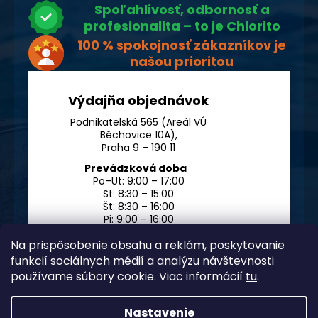
Spoľahlivosť, odbornosť a
profesionalita – to je Chlorito
100 % spokojnosť zákazníkov je
našou prioritou
Výdajňa objednávok
Podnikatelská 565 (Areál VÚ
Běchovice 10A),
Praha 9 – 190 11
Prevádzková doba
Po–Ut: 9:00 – 17:00
St: 8:30 – 15:00
Št: 8:30 – 16:00
Pi: 9:00 – 16:00
So – Ne: po dohode
Na prispôsobenie obsahu a reklám, poskytovanie
funkcií sociálnych médií a analýzu návštevnosti
používame súbory cookie. Viac informácií
tu
.
Nastavenie