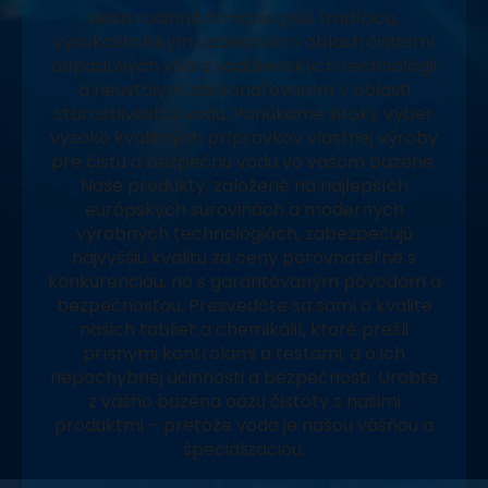
Naša rodinná firma sa pýši tradíciou,
vysokoškolským vzdelaním v oblasti čistiarní
odpadových vôd a vodárenských technológií
a neustálym zdokonaľovaním v oblasti
starostlivosti o vodu. Ponúkame široký výber
vysoko kvalitných prípravkov vlastnej výroby
pre čistú a bezpečnú vodu vo vašom bazéne.
Naše produkty, založené na najlepších
európskych surovinách a moderných
výrobných technológiách, zabezpečujú
najvyššiu kvalitu za ceny porovnateľné s
konkurenciou, no s garantovaným pôvodom a
bezpečnosťou. Presvedčte sa sami o kvalite
našich tabliet a chemikálií, ktoré prešli
prísnymi kontrolami a testami, a o ich
nepochybnej účinnosti a bezpečnosti. Urobte
z vášho bazéna oázu čistoty s našimi
produktmi – pretože voda je našou vášňou a
špecializáciou.