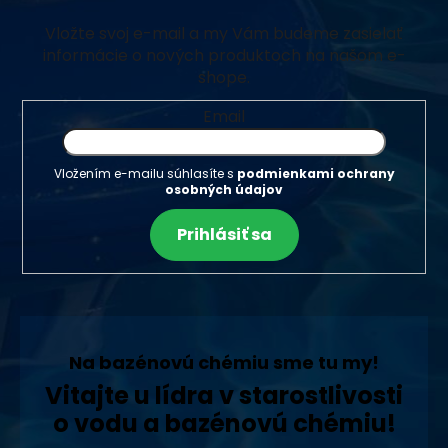
Vložte svoj e-mail a my Vám budeme zasielať
informácie o nových produktoch na našom e-
shope.
Email
Vložením e-mailu súhlasíte s
podmienkami ochrany
osobných údajov
Prihlásiť sa
Na bazénovú chémiu sme tu my!
Vitajte u lídra v starostlivosti
o vodu a bazénovú chémiu!