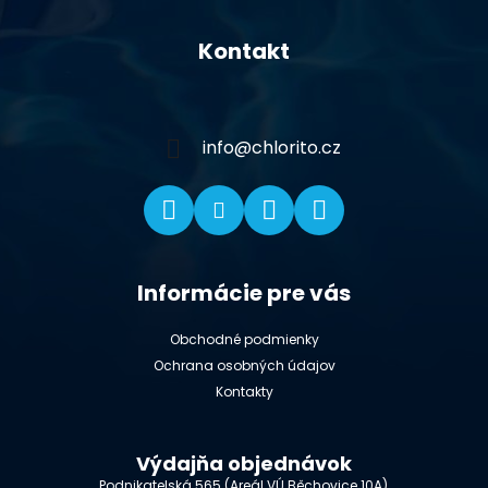
Z
á
Kontakt
p
ä
t
i
info
@
chlorito.cz
e
Informácie pre vás
Obchodné podmienky
Ochrana osobných údajov
Kontakty
Výdajňa objednávok
Podnikatelská 565 (Areál VÚ Běchovice 10A),