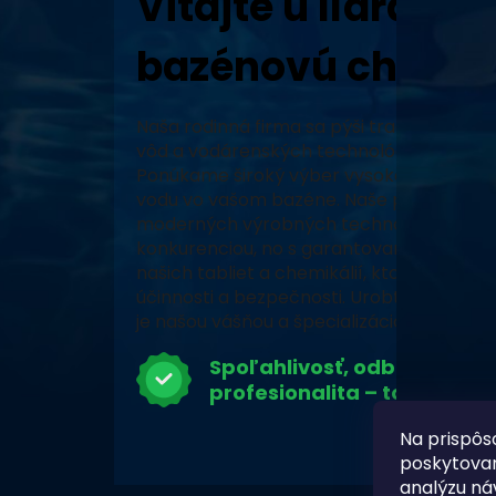
Vitajte u lídra v 
bazénovú chémiu
Naša rodinná firma sa pýši tradíciou, vy
vôd a vodárenských technológií a neustál
Ponúkame široký výber vysoko kvalitných
vodu vo vašom bazéne. Naše produkty, za
moderných výrobných technológiách, zabe
konkurenciou, no s garantovaným pôvodo
našich tabliet a chemikálií, ktoré prešli 
účinnosti a bezpečnosti. Urobte z vášho 
je našou vášňou a špecializáciou.
Spoľahlivosť, odbornosť a
profesionalita – to je Chlor
Na prispôs
poskytovan
analýzu ná