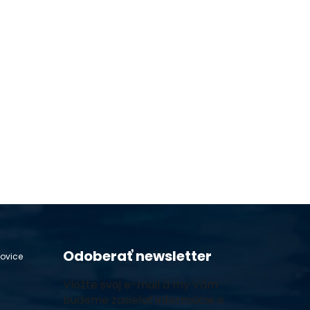
Odoberať newsletter
hovice
Vložte svoj e-mail a my Vám
budeme zasielať informácie o