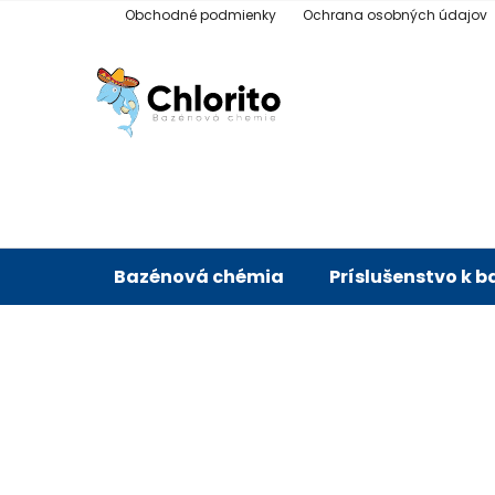
Prejsť
Obchodné podmienky
Ochrana osobných údajov
na
obsah
Bazénová chémia
Príslušenstvo k 