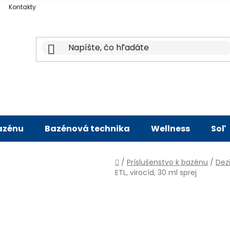
Kontakty
bazénu
Bazénová technika
Wellness
Soľ
Domov
/
Príslušenstvo k bazénu
/
Dez
ETL, virocíd, 30 ml sprej