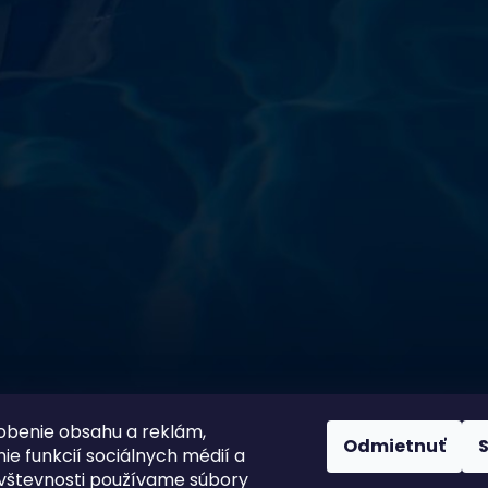
starostlivosti o vodu a
!
sokoškolským vzdelaním v oblasti čistiarní odpadových
ym zdokonaľovaním v oblasti starostlivosti o vodu.
 prípravkov vlastnej výroby pre čistú a bezpečnú
ložené na najlepších európskych surovinách a
zpečujú najvyššiu kvalitu za ceny porovnateľné s
m a bezpečnosťou. Presvedčte sa sami o kvalite
prísnymi kontrolami a testami, a o ich nepochybnej
bazéna oázu čistoty s našimi produktmi – pretože voda
100 % spokojnosť zákazníkov je
ito
našou prioritou
obenie obsahu a reklám,
Odmietnuť
ie funkcií sociálnych médií a
vštevnosti používame súbory