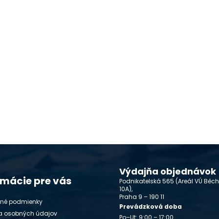
Výdajňa objednávok
rmácie pre vás
Podnikatelská 565 (Areál VÚ Běc
10A),
Praha 9 – 190 11
né podmienky
Prevádzková doba
a osobných údajov
Po–Ut: 9:00 – 17:00