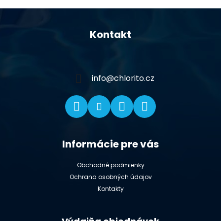
Z
á
Kontakt
p
ä
t
i
info
@
chlorito.cz
e
Informácie pre vás
Obchodné podmienky
Ochrana osobných údajov
Kontakty