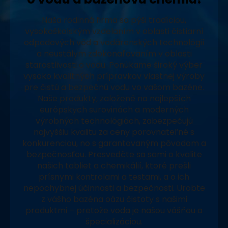
Naša rodinná firma sa pýši tradíciou,
vysokoškolským vzdelaním v oblasti čistiarní
odpadových vôd a vodárenských technológií
a neustálym zdokonaľovaním v oblasti
starostlivosti o vodu. Ponúkame široký výber
vysoko kvalitných prípravkov vlastnej výroby
pre čistú a bezpečnú vodu vo vašom bazéne.
Naše produkty, založené na najlepších
európskych surovinách a moderných
výrobných technológiách, zabezpečujú
najvyššiu kvalitu za ceny porovnateľné s
konkurenciou, no s garantovaným pôvodom a
bezpečnosťou. Presvedčte sa sami o kvalite
našich tabliet a chemikálií, ktoré prešli
prísnymi kontrolami a testami, a o ich
nepochybnej účinnosti a bezpečnosti. Urobte
z vášho bazéna oázu čistoty s našimi
produktmi – pretože voda je našou vášňou a
špecializáciou.