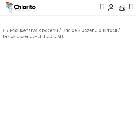
Prejsť
Hľadať
na
Nákup
obsah
košík
Domov
/
Príslušenstvo k bazénu
/
Hadice k bazénu a filtrácii
/
Držiak bazénových hadíc ALU