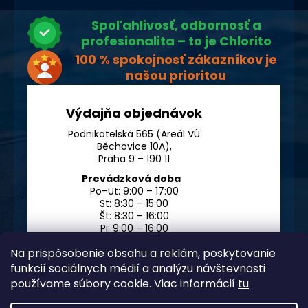
Spoľahlivosť, odbornosť a
profesionalita – to je Chlorito
100 % spokojnosť zákazníkov je
našou prioritou
Výdajňa objednávok
Podnikatelská 565 (Areál VÚ
Běchovice 10A),
Praha 9 – 190 11
Prevádzková doba
Po–Ut: 9:00 – 17:00
St: 8:30 – 15:00
Št: 8:30 – 16:00
Pi: 9:00 – 16:00
So – Ne: po dohode
Na prispôsobenie obsahu a reklám, poskytovanie
funkcií sociálnych médií a analýzu návštevnosti
používame súbory cookie. Viac informácií
tu
.