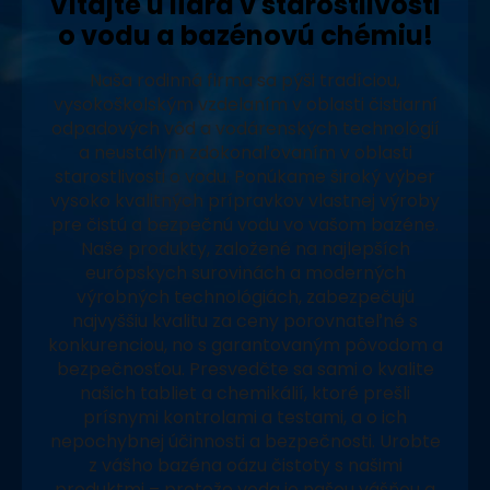
Vitajte u lídra v starostlivosti
o vodu a bazénovú chémiu!
Naša rodinná firma sa pýši tradíciou,
vysokoškolským vzdelaním v oblasti čistiarní
odpadových vôd a vodárenských technológií
a neustálym zdokonaľovaním v oblasti
starostlivosti o vodu. Ponúkame široký výber
vysoko kvalitných prípravkov vlastnej výroby
pre čistú a bezpečnú vodu vo vašom bazéne.
Naše produkty, založené na najlepších
európskych surovinách a moderných
výrobných technológiách, zabezpečujú
najvyššiu kvalitu za ceny porovnateľné s
konkurenciou, no s garantovaným pôvodom a
bezpečnosťou. Presvedčte sa sami o kvalite
našich tabliet a chemikálií, ktoré prešli
prísnymi kontrolami a testami, a o ich
nepochybnej účinnosti a bezpečnosti. Urobte
z vášho bazéna oázu čistoty s našimi
produktmi – pretože voda je našou vášňou a