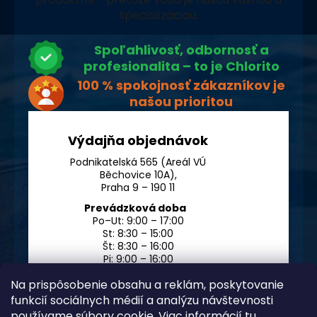
špecializáciou.
Spoľahlivosť, odbornosť a
profesionalita – to je Chlorito
100 % spokojnosť zákazníkov je
našou prioritou
Výdajňa objednávok
Podnikatelská 565 (Areál VÚ
Běchovice 10A),
Praha 9 – 190 11
Prevádzková doba
Po–Ut: 9:00 – 17:00
St: 8:30 – 15:00
Št: 8:30 – 16:00
Pi: 9:00 – 16:00
So – Ne: po dohode
Na prispôsobenie obsahu a reklám, poskytovanie
funkcií sociálnych médií a analýzu návštevnosti
používame súbory cookie. Viac informácií
tu
.