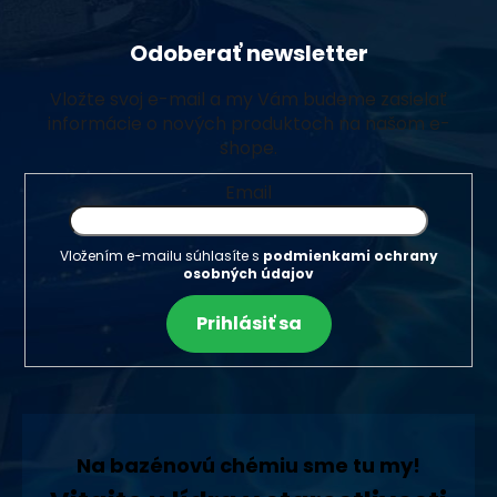
Odoberať newsletter
Vložte svoj e-mail a my Vám budeme zasielať
informácie o nových produktoch na našom e-
shope.
Email
Vložením e-mailu súhlasíte s
podmienkami ochrany
osobných údajov
Prihlásiť sa
Na bazénovú chémiu sme tu my!