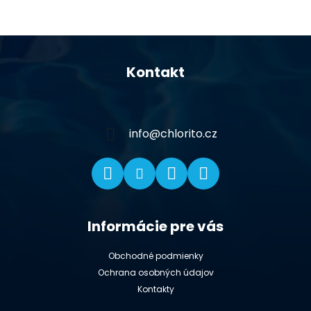
Z
á
Kontakt
p
ä
t
i
info
@
chlorito.cz
e
Informácie pre vás
Obchodné podmienky
Ochrana osobných údajov
Kontakty