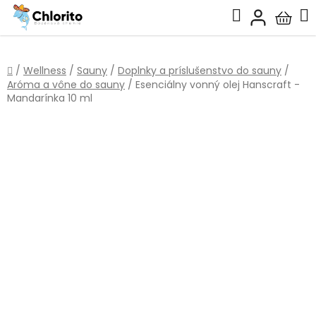
Prejsť
Hľadať
na
Nákup
obsah
košík
Domov
/
Wellness
/
Sauny
/
Doplnky a príslušenstvo do sauny
/
Aróma a vône do sauny
/
Esenciálny vonný olej Hanscraft -
Mandarínka 10 ml