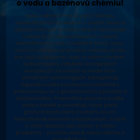
o vodu a bazénovú chémiu!
Naša rodinná firma sa pýši tradíciou,
vysokoškolským vzdelaním v oblasti čistiarní
odpadových vôd a vodárenských technológií
a neustálym zdokonaľovaním v oblasti
starostlivosti o vodu. Ponúkame široký výber
vysoko kvalitných prípravkov vlastnej výroby
pre čistú a bezpečnú vodu vo vašom bazéne.
Naše produkty, založené na najlepších
európskych surovinách a moderných
výrobných technológiách, zabezpečujú
najvyššiu kvalitu za ceny porovnateľné s
konkurenciou, no s garantovaným pôvodom a
bezpečnosťou. Presvedčte sa sami o kvalite
našich tabliet a chemikálií, ktoré prešli
prísnymi kontrolami a testami, a o ich
nepochybnej účinnosti a bezpečnosti. Urobte
z vášho bazéna oázu čistoty s našimi
produktmi – pretože voda je našou vášňou a
špecializáciou.