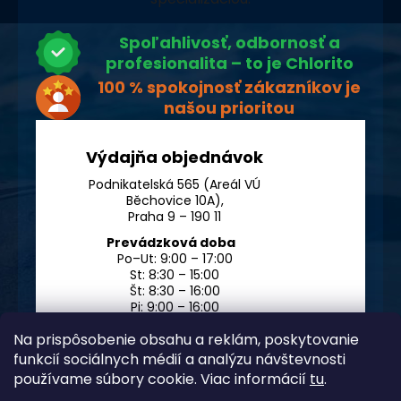
Spoľahlivosť, odbornosť a
profesionalita – to je Chlorito
100 % spokojnosť zákazníkov je
našou prioritou
Výdajňa objednávok
Podnikatelská 565 (Areál VÚ
Běchovice 10A),
Praha 9 – 190 11
Prevádzková doba
Po–Ut: 9:00 – 17:00
St: 8:30 – 15:00
Št: 8:30 – 16:00
Pi: 9:00 – 16:00
So – Ne: po dohode
Na prispôsobenie obsahu a reklám, poskytovanie
funkcií sociálnych médií a analýzu návštevnosti
používame súbory cookie. Viac informácií
tu
.