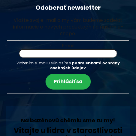
Odoberať newsletter
Vložte svoj e-mail a my Vám budeme zasielať
informácie o nových produktoch na našom e-
shope.
Email
Vložením e-mailu súhlasíte s
podmienkami ochrany
osobných údajov
Prihlásiť sa
Na bazénovú chémiu sme tu my!
Vitajte u lídra v starostlivosti