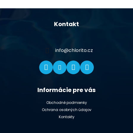
Z
á
Kontakt
p
ä
t
i
info
@
chlorito.cz
e
Informácie pre vás
Obchodné podmienky
Ochrana osobných údajov
Kontakty