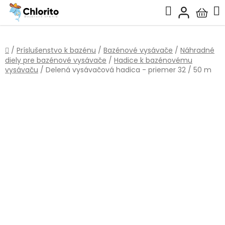
Prejsť
Hľadať
na
Nákup
obsah
košík
Domov
/
Príslušenstvo k bazénu
/
Bazénové vysávače
/
Náhradné
diely pre bazénové vysávače
/
Hadice k bazénovému
vysávaču
/
Delená vysávačová hadica - priemer 32 / 50 m