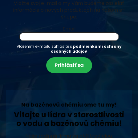
Vložte svoj e-mail a my Vám budeme zasielať
informácie o nových produktoch na našom e-
shope.
Email
Vložením e-mailu súhlasíte s
podmienkami ochrany
osobných údajov
Prihlásiť sa
Na bazénovú chémiu sme tu my!
Vitajte u lídra v starostlivosti
o vodu a bazénovú chémiu!
Naša rodinná firma sa pýši tradíciou,