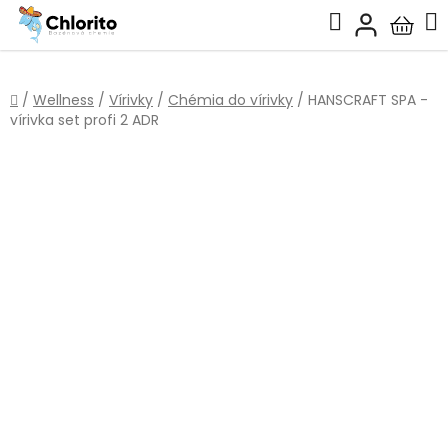
Prejsť
Hľadať
na
Nákup
obsah
košík
Domov
/
Wellness
/
Vírivky
/
Chémia do vírivky
/
HANSCRAFT SPA -
vírivka set profi 2 ADR