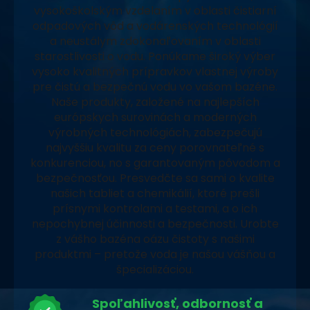
vysokoškolským vzdelaním v oblasti čistiarní
odpadových vôd a vodárenských technológií
a neustálym zdokonaľovaním v oblasti
starostlivosti o vodu. Ponúkame široký výber
vysoko kvalitných prípravkov vlastnej výroby
pre čistú a bezpečnú vodu vo vašom bazéne.
Naše produkty, založené na najlepších
európskych surovinách a moderných
výrobných technológiách, zabezpečujú
najvyššiu kvalitu za ceny porovnateľné s
konkurenciou, no s garantovaným pôvodom a
bezpečnosťou. Presvedčte sa sami o kvalite
našich tabliet a chemikálií, ktoré prešli
prísnymi kontrolami a testami, a o ich
nepochybnej účinnosti a bezpečnosti. Urobte
z vášho bazéna oázu čistoty s našimi
produktmi – pretože voda je našou vášňou a
špecializáciou.
Spoľahlivosť, odbornosť a