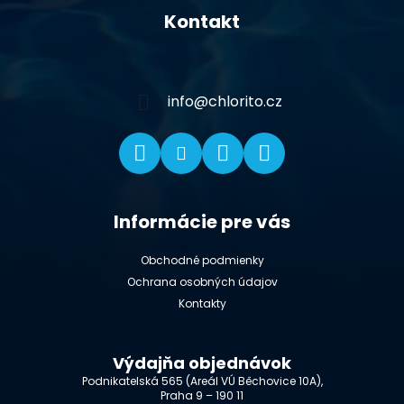
á
Kontakt
p
ä
t
i
info
@
chlorito.cz
e
Informácie pre vás
Obchodné podmienky
Ochrana osobných údajov
Kontakty
Výdajňa objednávok
Podnikatelská 565 (Areál VÚ Běchovice 10A),
Praha 9 – 190 11