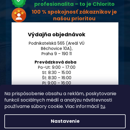
profesionalita – to je Chlorito
100 % spokojnosť zákazníkov je
našou prioritou
Výdajňa objednávok
Podnikatelská 565 (Areál VÚ
Běchovice 10A),
Praha 9 – 190 11
Prevádzková doba
Po–Ut: 9:00 – 17:00
St: 8:30 – 15:00
Št: 8:30 – 16:00
Pi: 9:00 – 16:00
So – Ne: po dohode
Na prispôsobenie obsahu a reklám, poskytovanie
funkcií sociálnych médií a analýzu návštevnosti
používame súbory cookie. Viac informácií
tu
.
Nastavenie