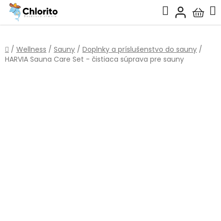
Prejsť
Hľadať
na
Nákup
obsah
košík
Domov
/
Wellness
/
Sauny
/
Doplnky a príslušenstvo do sauny
/
HARVIA Sauna Care Set - čistiaca súprava pre sauny