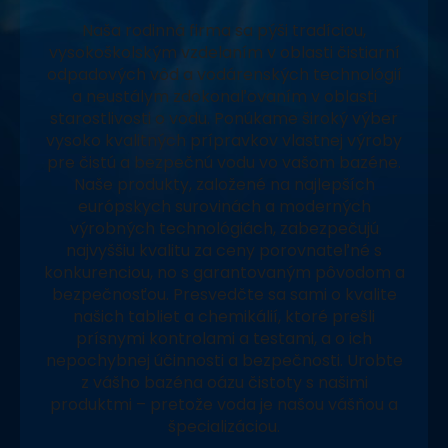
Naša rodinná firma sa pýši tradíciou,
vysokoškolským vzdelaním v oblasti čistiarní
odpadových vôd a vodárenských technológií
a neustálym zdokonaľovaním v oblasti
starostlivosti o vodu. Ponúkame široký výber
vysoko kvalitných prípravkov vlastnej výroby
pre čistú a bezpečnú vodu vo vašom bazéne.
Naše produkty, založené na najlepších
európskych surovinách a moderných
výrobných technológiách, zabezpečujú
najvyššiu kvalitu za ceny porovnateľné s
konkurenciou, no s garantovaným pôvodom a
bezpečnosťou. Presvedčte sa sami o kvalite
našich tabliet a chemikálií, ktoré prešli
prísnymi kontrolami a testami, a o ich
nepochybnej účinnosti a bezpečnosti. Urobte
z vášho bazéna oázu čistoty s našimi
produktmi – pretože voda je našou vášňou a
špecializáciou.