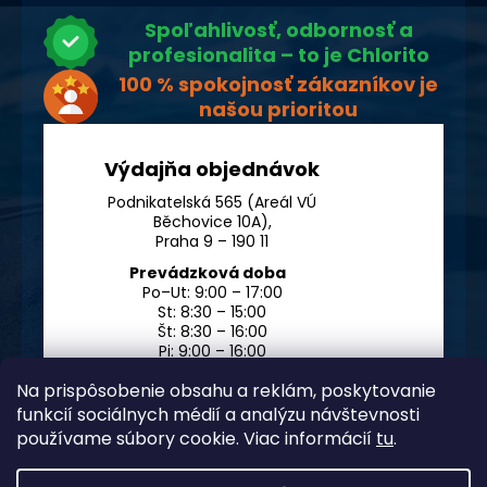
Spoľahlivosť, odbornosť a
profesionalita – to je Chlorito
100 % spokojnosť zákazníkov je
našou prioritou
Výdajňa objednávok
Podnikatelská 565 (Areál VÚ
Běchovice 10A),
Praha 9 – 190 11
Prevádzková doba
Po–Ut: 9:00 – 17:00
St: 8:30 – 15:00
Št: 8:30 – 16:00
Pi: 9:00 – 16:00
So – Ne: po dohode
Na prispôsobenie obsahu a reklám, poskytovanie
funkcií sociálnych médií a analýzu návštevnosti
používame súbory cookie. Viac informácií
tu
.