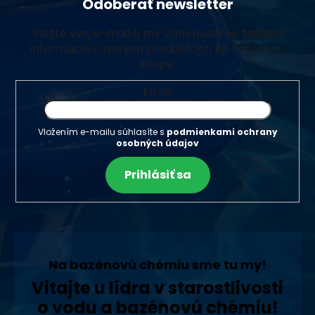
Odoberať newsletter
Vložte svoj e-mail a my Vám budeme zasielať
informácie o nových produktoch na našom e-
shope.
Email
Vložením e-mailu súhlasíte s
podmienkami ochrany
osobných údajov
Prihlásiť sa
Na bazénovú chémiu sme tu my!
Vitajte u lídra v starostlivosti
o vodu a bazénovú chémiu!