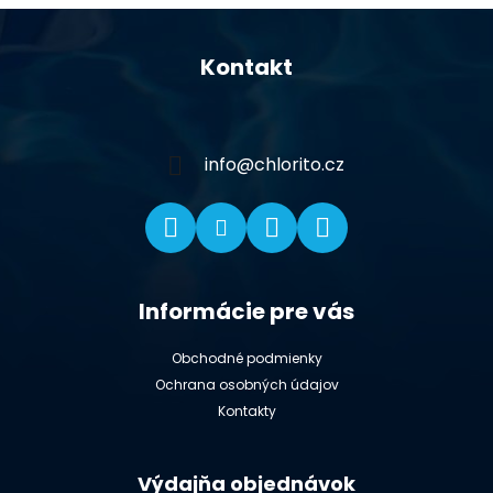
Z
á
Kontakt
p
ä
t
i
info
@
chlorito.cz
e
Informácie pre vás
Obchodné podmienky
Ochrana osobných údajov
Kontakty
Výdajňa objednávok