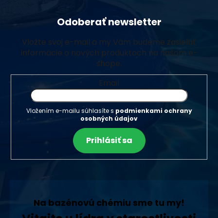
Odoberať newsletter
Vložte svoj e-mail a my Vám budeme zasielať
informácie o nových produktoch na našom e-
shope.
Email
Vložením e-mailu súhlasíte s
podmienkami ochrany
osobných údajov
Prihlásiť sa
Na bazénovú chémiu sme tu my!