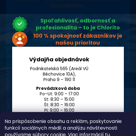
špecializáciou.
Spoľahlivosť, odbornosť a
profesionalita – to je Chlorito
100 % spokojnosť zákazníkov je
našou prioritou
Výdajňa objednávok
Podnikatelská 565 (Areál VÚ
Běchovice 10A),
Praha 9 – 190 11
Prevádzková doba
Po–Ut: 9:00 – 17:00
St: 8:30 – 15:00
Št: 8:30 – 16:00
Pi: 9:00 – 16:00
So – Ne: po dohode
Na prispôsobenie obsahu a reklám, poskytovanie
funkcií sociálnych médií a analýzu návštevnosti
používame súbory cookie. Viac informácií
tu
.