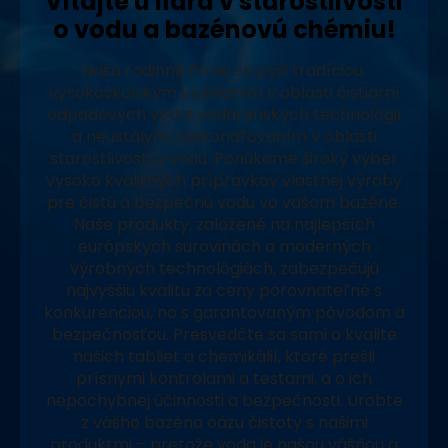
Vitajte u lídra v starostlivosti
o vodu a bazénovú chémiu!
Naša rodinná firma sa pýši tradíciou,
vysokoškolským vzdelaním v oblasti čistiarní
odpadových vôd a vodárenských technológií
a neustálym zdokonaľovaním v oblasti
starostlivosti o vodu. Ponúkame široký výber
vysoko kvalitných prípravkov vlastnej výroby
pre čistú a bezpečnú vodu vo vašom bazéne.
Naše produkty, založené na najlepších
európskych surovinách a moderných
výrobných technológiách, zabezpečujú
najvyššiu kvalitu za ceny porovnateľné s
konkurenciou, no s garantovaným pôvodom a
bezpečnosťou. Presvedčte sa sami o kvalite
našich tabliet a chemikálií, ktoré prešli
prísnymi kontrolami a testami, a o ich
nepochybnej účinnosti a bezpečnosti. Urobte
z vášho bazéna oázu čistoty s našimi
produktmi – pretože voda je našou vášňou a