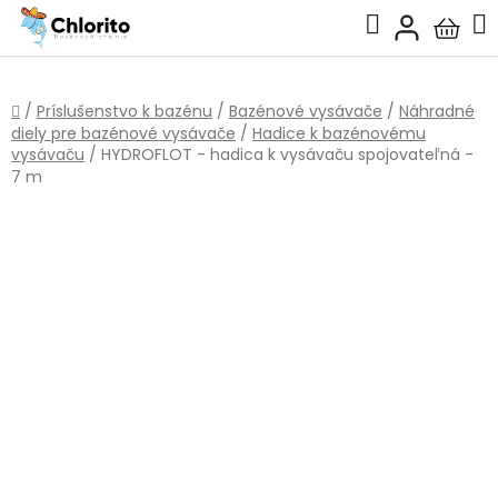
Prejsť
Hľadať
na
Nákup
obsah
košík
Domov
/
Príslušenstvo k bazénu
/
Bazénové vysávače
/
Náhradné
diely pre bazénové vysávače
/
Hadice k bazénovému
vysávaču
/
HYDROFLOT - hadica k vysávaču spojovateľná -
7 m