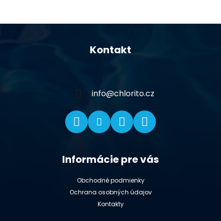
Z
á
Kontakt
p
ä
t
i
info
@
chlorito.cz
e
Informácie pre vás
Obchodné podmienky
Ochrana osobných údajov
Kontakty