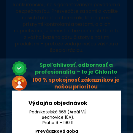
konkurenciou, no s garantovaným pôvodom a
bezpečnosťou. Presvedčte sa sami o kvalite
našich tabliet a chemikálií, ktoré prešli
prísnymi kontrolami a testami, a o ich
nepochybnej účinnosti a bezpečnosti. Urobte
z vášho bazéna oázu čistoty s našimi
produktmi – pretože voda je našou vášňou a
špecializáciou.
Spoľahlivosť, odbornosť a
profesionalita – to je Chlorito
100 % spokojnosť zákazníkov je
našou prioritou
Výdajňa objednávok
Podnikatelská 565 (Areál VÚ
Běchovice 10A),
Praha 9 – 190 11
Prevádzková doba