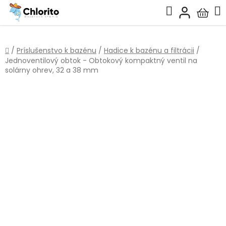
Prejsť
Hľadať
na
Nákup
obsah
košík
Domov
/
Príslušenstvo k bazénu
/
Hadice k bazénu a filtrácii
/
Jednoventilový obtok - Obtokový kompaktný ventil na
solárny ohrev, 32 a 38 mm