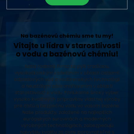
Na bazénovú chémiu sme tu my!
Vitajte u lídra v starostlivosti
o vodu a bazénovú chémiu!
Naša rodinná firma sa pýši tradíciou,
vysokoškolským vzdelaním v oblasti čistiarní
odpadových vôd a vodárenských technológií
a neustálym zdokonaľovaním v oblasti
starostlivosti o vodu. Ponúkame široký výber
vysoko kvalitných prípravkov vlastnej výroby
pre čistú a bezpečnú vodu vo vašom bazéne.
Naše produkty, založené na najlepších
európskych surovinách a moderných
výrobných technológiách, zabezpečujú
najvyššiu kvalitu za ceny porovnateľné s