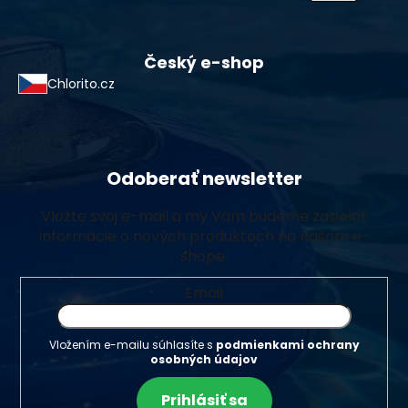
Český e-shop
Chlorito.cz
Odoberať newsletter
Vložte svoj e-mail a my Vám budeme zasielať
informácie o nových produktoch na našom e-
shope.
Email
Vložením e-mailu súhlasíte s
podmienkami ochrany
osobných údajov
Prihlásiť sa