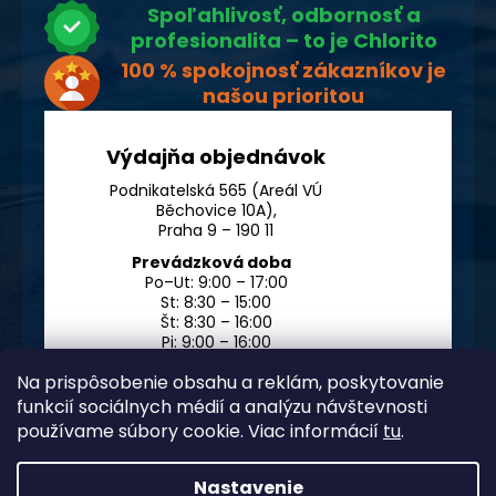
Spoľahlivosť, odbornosť a
profesionalita – to je Chlorito
100 % spokojnosť zákazníkov je
našou prioritou
Výdajňa objednávok
Podnikatelská 565 (Areál VÚ
Běchovice 10A),
Praha 9 – 190 11
Prevádzková doba
Po–Ut: 9:00 – 17:00
St: 8:30 – 15:00
Št: 8:30 – 16:00
Pi: 9:00 – 16:00
So – Ne: po dohode
Na prispôsobenie obsahu a reklám, poskytovanie
funkcií sociálnych médií a analýzu návštevnosti
používame súbory cookie. Viac informácií
tu
.
Nastavenie