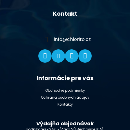
Z
á
Kontakt
p
ä
t
i
info
@
chlorito.cz
e
Informácie pre vás
Obchodné podmienky
Ochrana osobných údajov
Kontakty
Výdajňa objednávok
Podnikatelská 565 (Areál VÚ Běchovice 10A),