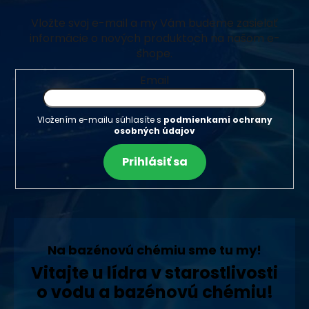
Vložte svoj e-mail a my Vám budeme zasielať
informácie o nových produktoch na našom e-
shope.
Email
Vložením e-mailu súhlasíte s
podmienkami ochrany
osobných údajov
Prihlásiť sa
Na bazénovú chémiu sme tu my!
Vitajte u lídra v starostlivosti
o vodu a bazénovú chémiu!