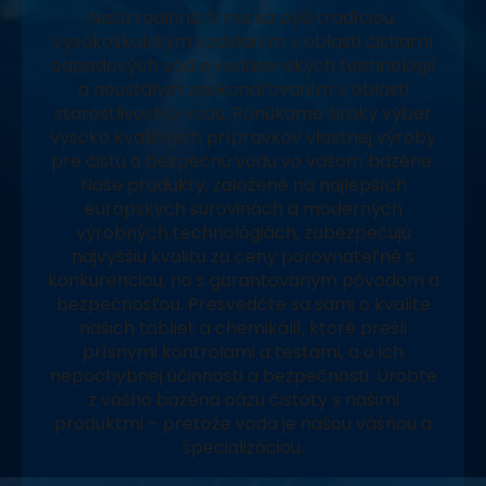
Naša rodinná firma sa pýši tradíciou,
vysokoškolským vzdelaním v oblasti čistiarní
odpadových vôd a vodárenských technológií
a neustálym zdokonaľovaním v oblasti
starostlivosti o vodu. Ponúkame široký výber
vysoko kvalitných prípravkov vlastnej výroby
pre čistú a bezpečnú vodu vo vašom bazéne.
Naše produkty, založené na najlepších
európskych surovinách a moderných
výrobných technológiách, zabezpečujú
najvyššiu kvalitu za ceny porovnateľné s
konkurenciou, no s garantovaným pôvodom a
bezpečnosťou. Presvedčte sa sami o kvalite
našich tabliet a chemikálií, ktoré prešli
prísnymi kontrolami a testami, a o ich
nepochybnej účinnosti a bezpečnosti. Urobte
z vášho bazéna oázu čistoty s našimi
produktmi – pretože voda je našou vášňou a
špecializáciou.