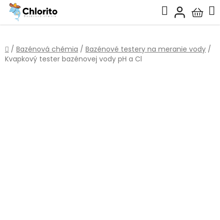
Prejsť
Hľadať
na
Nákup
obsah
košík
Domov
/
Bazénová chémia
/
Bazénové testery na meranie vody
/
Kvapkový tester bazénovej vody pH a Cl