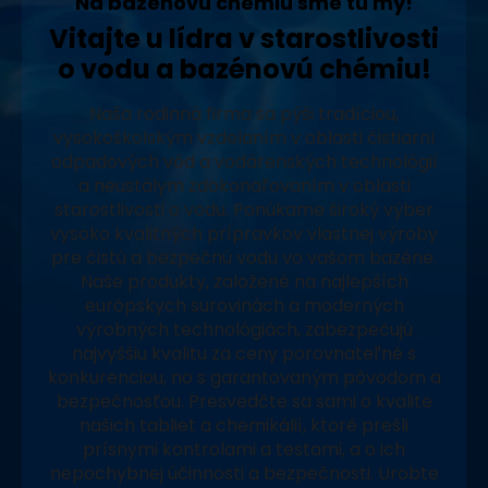
Na bazénovú chémiu sme tu my!
Vitajte u lídra v starostlivosti
o vodu a bazénovú chémiu!
Naša rodinná firma sa pýši tradíciou,
vysokoškolským vzdelaním v oblasti čistiarní
odpadových vôd a vodárenských technológií
a neustálym zdokonaľovaním v oblasti
starostlivosti o vodu. Ponúkame široký výber
vysoko kvalitných prípravkov vlastnej výroby
pre čistú a bezpečnú vodu vo vašom bazéne.
Naše produkty, založené na najlepších
európskych surovinách a moderných
výrobných technológiách, zabezpečujú
najvyššiu kvalitu za ceny porovnateľné s
konkurenciou, no s garantovaným pôvodom a
bezpečnosťou. Presvedčte sa sami o kvalite
našich tabliet a chemikálií, ktoré prešli
prísnymi kontrolami a testami, a o ich
nepochybnej účinnosti a bezpečnosti. Urobte