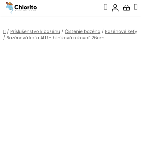
Prejsť
Hľadať
na
Nákup
obsah
košík
Domov
/
Príslušenstvo k bazénu
/
Čistenie bazéna
/
Bazénové kefy
/
Bazénová kefa ALU - hliníková rukoväť 26cm