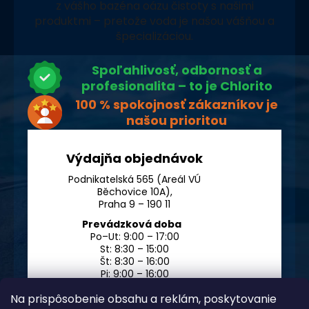
z vášho bazéna oázu čistoty s našimi
produktmi – pretože voda je našou vášňou a
špecializáciou.
Spoľahlivosť, odbornosť a
profesionalita – to je Chlorito
100 % spokojnosť zákazníkov je
našou prioritou
Výdajňa objednávok
Podnikatelská 565 (Areál VÚ
Běchovice 10A),
Praha 9 – 190 11
Prevádzková doba
Po–Ut: 9:00 – 17:00
St: 8:30 – 15:00
Št: 8:30 – 16:00
Pi: 9:00 – 16:00
So – Ne: po dohode
Na prispôsobenie obsahu a reklám, poskytovanie