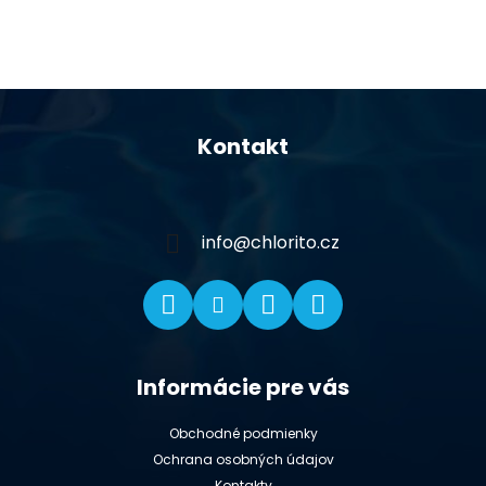
Z
á
Kontakt
p
ä
t
i
info
@
chlorito.cz
e
Informácie pre vás
Obchodné podmienky
Ochrana osobných údajov
Kontakty