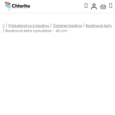
Prejsť
Hľadať
na
Nákup
obsah
košík
Domov
/
Príslušenstvo k bazénu
/
Čistenie bazéna
/
Bazénové kefy
/
Bazénová kefa vystužená - 45 cm