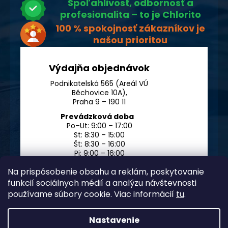
Spoľahlivosť, odbornosť a
profesionalita – to je Chlorito
100 % spokojnosť zákazníkov je
našou prioritou
Výdajňa objednávok
Podnikatelská 565 (Areál VÚ
Běchovice 10A),
Praha 9 – 190 11
Prevádzková doba
Po–Ut: 9:00 – 17:00
St: 8:30 – 15:00
Št: 8:30 – 16:00
Pi: 9:00 – 16:00
So – Ne: po dohode
Na prispôsobenie obsahu a reklám, poskytovanie
funkcií sociálnych médií a analýzu návštevnosti
používame súbory cookie. Viac informácií
tu
.
Nastavenie