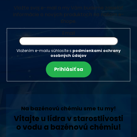
Vložte svoj e-mail a my Vám budeme zasielať
informácie o nových produktoch na našom e-
shope.
Email
Vložením e-mailu súhlasíte s
podmienkami ochrany
osobných údajov
Prihlásiť sa
Na bazénovú chémiu sme tu my!
Vitajte u lídra v starostlivosti
o vodu a bazénovú chémiu!