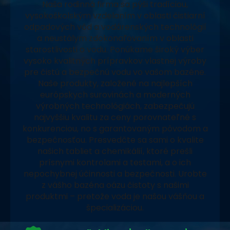
Naša rodinná firma sa pýši tradíciou,
vysokoškolským vzdelaním v oblasti čistiarní
odpadových vôd a vodárenských technológií
a neustálym zdokonaľovaním v oblasti
starostlivosti o vodu. Ponúkame široký výber
vysoko kvalitných prípravkov vlastnej výroby
pre čistú a bezpečnú vodu vo vašom bazéne.
Naše produkty, založené na najlepších
európskych surovinách a moderných
výrobných technológiách, zabezpečujú
najvyššiu kvalitu za ceny porovnateľné s
konkurenciou, no s garantovaným pôvodom a
bezpečnosťou. Presvedčte sa sami o kvalite
našich tabliet a chemikálií, ktoré prešli
prísnymi kontrolami a testami, a o ich
nepochybnej účinnosti a bezpečnosti. Urobte
z vášho bazéna oázu čistoty s našimi
produktmi – pretože voda je našou vášňou a
špecializáciou.