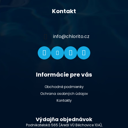
á
Kontakt
p
ä
t
i
info
@
chlorito.cz
e
Informácie pre vás
Obchodné podmienky
Ochrana osobných údajov
Kontakty
Výdajňa objednávok
Podnikatelská 565 (Areál VÚ Běchovice 10A),