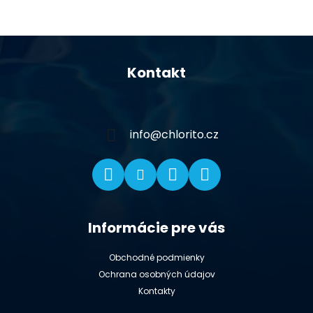
Z
á
Kontakt
p
ä
t
i
info
@
chlorito.cz
e
Informácie pre vás
Obchodné podmienky
Ochrana osobných údajov
Kontakty