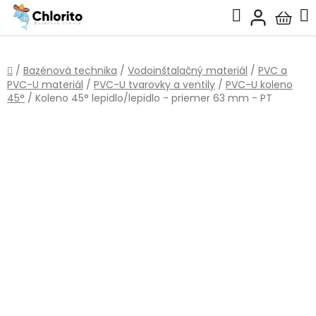
Prejsť
Hľadať
na
Nákup
obsah
košík
Domov
/
Bazénová technika
/
Vodoinštalačný materiál
/
PVC a
PVC-U materiál
/
PVC-U tvarovky a ventily
/
PVC-U koleno
45°
/
Koleno 45° lepidlo/lepidlo - priemer 63 mm - PT