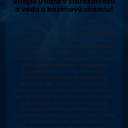
Vitajte u lídra v starostlivosti
o vodu a bazénovú chémiu!
Naša rodinná firma sa pýši tradíciou,
vysokoškolským vzdelaním v oblasti čistiarní
odpadových vôd a vodárenských technológií
a neustálym zdokonaľovaním v oblasti
starostlivosti o vodu. Ponúkame široký výber
vysoko kvalitných prípravkov vlastnej výroby
pre čistú a bezpečnú vodu vo vašom bazéne.
Naše produkty, založené na najlepších
európskych surovinách a moderných
výrobných technológiách, zabezpečujú
najvyššiu kvalitu za ceny porovnateľné s
konkurenciou, no s garantovaným pôvodom a
bezpečnosťou. Presvedčte sa sami o kvalite
našich tabliet a chemikálií, ktoré prešli
prísnymi kontrolami a testami, a o ich
nepochybnej účinnosti a bezpečnosti. Urobte
z vášho bazéna oázu čistoty s našimi
produktmi – pretože voda je našou vášňou a