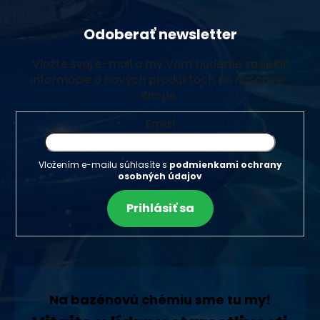
Odoberať newsletter
Vložte svoj e-mail a my Vám budeme zasielať
informácie o nových produktoch na našom e-
shope.
Email
Vložením e-mailu súhlasíte s
podmienkami ochrany
osobných údajov
Prihlásiť sa
Na bazénovú chémiu sme tu my!