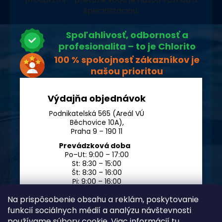
špecializáciou.
Spoľahlivosť, odbornosť a
profesionalita – to je Chlorito
100 % spokojnosť zákazníkov je
našou prioritou
Výdajňa objednávok
Podnikatelská 565 (Areál VÚ
Běchovice 10A),
Praha 9 – 190 11
Prevádzková doba
Po–Ut: 9:00 – 17:00
St: 8:30 – 15:00
Št: 8:30 – 16:00
Pi: 9:00 – 16:00
So – Ne: po dohode
Na prispôsobenie obsahu a reklám, poskytovanie
funkcií sociálnych médií a analýzu návštevnosti
používame súbory cookie. Viac informácií
tu
.