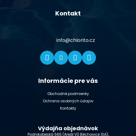
Z
á
Kontakt
p
ä
t
i
info
@
chlorito.cz
e
Informácie pre vás
Obchodné podmienky
Ochrana osobných údajov
Kontakty
Výdajňa objednávok
Podnikatelská 565 (Areál VÚ Běchovice 10A),