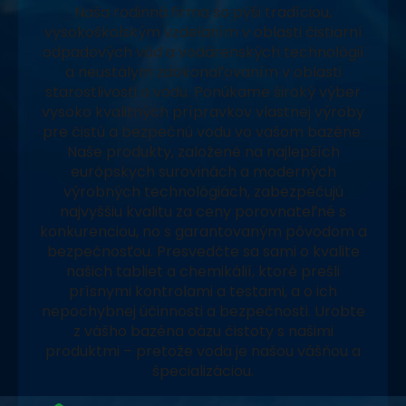
Naša rodinná firma sa pýši tradíciou,
vysokoškolským vzdelaním v oblasti čistiarní
odpadových vôd a vodárenských technológií
a neustálym zdokonaľovaním v oblasti
starostlivosti o vodu. Ponúkame široký výber
vysoko kvalitných prípravkov vlastnej výroby
pre čistú a bezpečnú vodu vo vašom bazéne.
Naše produkty, založené na najlepších
európskych surovinách a moderných
výrobných technológiách, zabezpečujú
najvyššiu kvalitu za ceny porovnateľné s
konkurenciou, no s garantovaným pôvodom a
bezpečnosťou. Presvedčte sa sami o kvalite
našich tabliet a chemikálií, ktoré prešli
prísnymi kontrolami a testami, a o ich
nepochybnej účinnosti a bezpečnosti. Urobte
z vášho bazéna oázu čistoty s našimi
produktmi – pretože voda je našou vášňou a
špecializáciou.