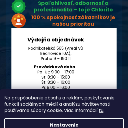
Spoľahlivosť, odbornosť a
profesionalita – to je Chlorito
100 % spokojnosť zákazníkov je
našou prioritou
Výdajňa objednávok
Podnikatelská 565 (Areál VÚ
Běchovice 10A),
Praha 9 – 190 11
Prevádzková doba
Po–Ut: 9:00 – 17:00
St: 8:30 – 15:00
Št: 8:30 – 16:00
Pi: 9:00 – 16:00
So – Ne: po dohode
Na prispôsobenie obsahu a reklám, poskytovanie
funkcií sociálnych médií a analýzu návštevnosti
používame súbory cookie. Viac informácií
tu
.
Nastavenie