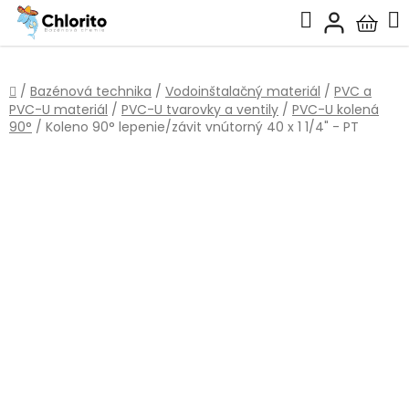
Prejsť
Hľadať
na
Nákup
obsah
košík
Domov
/
Bazénová technika
/
Vodoinštalačný materiál
/
PVC a
PVC-U materiál
/
PVC-U tvarovky a ventily
/
PVC-U kolená
90°
/
Koleno 90° lepenie/závit vnútorný 40 x 1 1/4" - PT