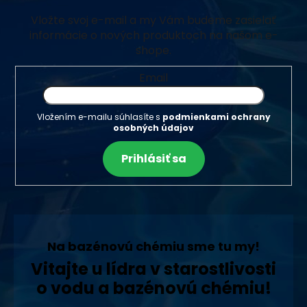
Vložte svoj e-mail a my Vám budeme zasielať
informácie o nových produktoch na našom e-
shope.
Email
Vložením e-mailu súhlasíte s
podmienkami ochrany
osobných údajov
Prihlásiť sa
Na bazénovú chémiu sme tu my!
Vitajte u lídra v starostlivosti
o vodu a bazénovú chémiu!