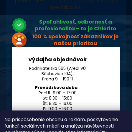
produktmi – pretože voda je našou vášňou a
špecializáciou.
Spoľahlivosť, odbornosť a
profesionalita – to je Chlorito
100 % spokojnosť zákazníkov je
našou prioritou
Výdajňa objednávok
Podnikatelská 565 (Areál VÚ
Běchovice 10A),
Praha 9 – 190 11
Prevádzková doba
Po–Ut: 9:00 – 17:00
St: 8:30 – 15:00
Št: 8:30 – 16:00
Pi: 9:00 – 16:00
So – Ne: po dohode
Na prispôsobenie obsahu a reklám, poskytovanie
funkcií sociálnych médií a analýzu návštevnosti