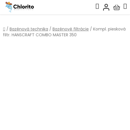
Prejsť
Hľadať
na
Nákup
obsah
košík
Domov
/
Bazénová technika
/
Bazénové filtrácie
/
Kompl. piesková
filtr. HANSCRAFT COMBO MASTER 350