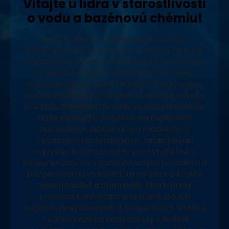
Vitajte u lídra v starostlivosti
o vodu a bazénovú chémiu!
Naša rodinná firma sa pýši tradíciou,
vysokoškolským vzdelaním v oblasti čistiarní
odpadových vôd a vodárenských technológií
a neustálym zdokonaľovaním v oblasti
starostlivosti o vodu. Ponúkame široký výber
vysoko kvalitných prípravkov vlastnej výroby
pre čistú a bezpečnú vodu vo vašom bazéne.
Naše produkty, založené na najlepších
európskych surovinách a moderných
výrobných technológiách, zabezpečujú
najvyššiu kvalitu za ceny porovnateľné s
konkurenciou, no s garantovaným pôvodom a
bezpečnosťou. Presvedčte sa sami o kvalite
našich tabliet a chemikálií, ktoré prešli
prísnymi kontrolami a testami, a o ich
nepochybnej účinnosti a bezpečnosti. Urobte
z vášho bazéna oázu čistoty s našimi