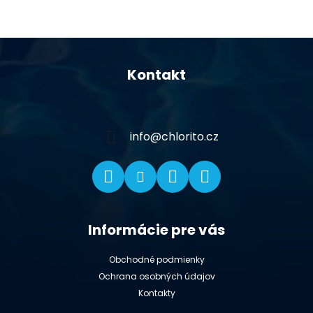
Z
á
Kontakt
p
ä
t
i
info
@
chlorito.cz
e
Informácie pre vás
Obchodné podmienky
Ochrana osobných údajov
Kontakty