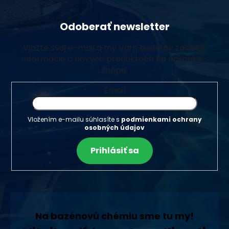
Odoberať newsletter
Vložte svoj e-mail a my Vám budeme zasielať
informácie o nových produktoch na našom e-
shope.
Email
Vložením e-mailu súhlasíte s
podmienkami ochrany
osobných údajov
Prihlásiť sa
Na bazénovú chémiu sme tu my!