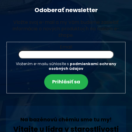
Odoberať newsletter
Vložte svoj e-mail a my Vám budeme zasielať
informácie o nových produktoch na našom e-
shope.
Email
Vložením e-mailu súhlasíte s
podmienkami ochrany
osobných údajov
Prihlásiť sa
Na bazénovú chémiu sme tu my!
Vitajte u lídra v starostlivosti