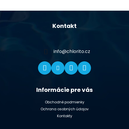
Z
á
Kontakt
p
ä
t
i
info
@
chlorito.cz
e
Informácie pre vás
Obchodné podmienky
Ochrana osobných údajov
Kontakty