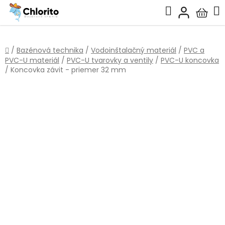
Prejsť
Hľadať
na
Nákup
obsah
košík
Domov
/
Bazénová technika
/
Vodoinštalačný materiál
/
PVC a
PVC-U materiál
/
PVC-U tvarovky a ventily
/
PVC-U koncovka
/
Koncovka závit - priemer 32 mm