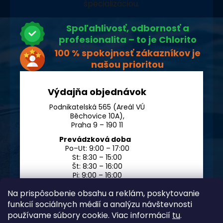
špecializáciou.
Spoľahlivosť, odbornosť a
profesionalita – to je Chlorito
100 % spokojnosť zákazníkov je
našou prioritou
Výdajňa objednávok
Podnikatelská 565 (Areál VÚ
Běchovice 10A),
Praha 9 – 190 11
Prevádzková doba
Po–Ut: 9:00 – 17:00
St: 8:30 – 15:00
Št: 8:30 – 16:00
Pi: 9:00 – 16:00
So – Ne: po dohode
Na prispôsobenie obsahu a reklám, poskytovanie
funkcií sociálnych médií a analýzu návštevnosti
používame súbory cookie. Viac informácií
tu
.