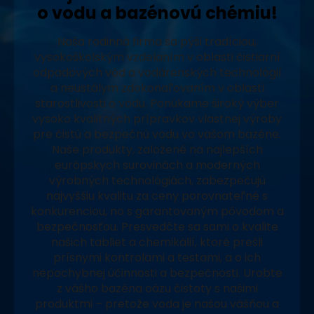
o vodu a bazénovú chémiu!
Naša rodinná firma sa pýši tradíciou,
vysokoškolským vzdelaním v oblasti čistiarní
odpadových vôd a vodárenských technológií
a neustálym zdokonaľovaním v oblasti
starostlivosti o vodu. Ponúkame široký výber
vysoko kvalitných prípravkov vlastnej výroby
pre čistú a bezpečnú vodu vo vašom bazéne.
Naše produkty, založené na najlepších
európskych surovinách a moderných
výrobných technológiách, zabezpečujú
najvyššiu kvalitu za ceny porovnateľné s
konkurenciou, no s garantovaným pôvodom a
bezpečnosťou. Presvedčte sa sami o kvalite
našich tabliet a chemikálií, ktoré prešli
prísnymi kontrolami a testami, a o ich
nepochybnej účinnosti a bezpečnosti. Urobte
z vášho bazéna oázu čistoty s našimi
produktmi – pretože voda je našou vášňou a