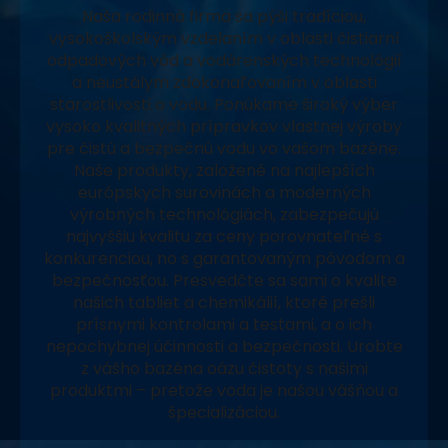
Naša rodinná firma sa pýši tradíciou,
vysokoškolským vzdelaním v oblasti čistiarní
odpadových vôd a vodárenských technológií
a neustálym zdokonaľovaním v oblasti
starostlivosti o vodu. Ponúkame široký výber
vysoko kvalitných prípravkov vlastnej výroby
pre čistú a bezpečnú vodu vo vašom bazéne.
Naše produkty, založené na najlepších
európskych surovinách a moderných
výrobných technológiách, zabezpečujú
najvyššiu kvalitu za ceny porovnateľné s
konkurenciou, no s garantovaným pôvodom a
bezpečnosťou. Presvedčte sa sami o kvalite
našich tabliet a chemikálií, ktoré prešli
prísnymi kontrolami a testami, a o ich
nepochybnej účinnosti a bezpečnosti. Urobte
z vášho bazéna oázu čistoty s našimi
produktmi – pretože voda je našou vášňou a
špecializáciou.