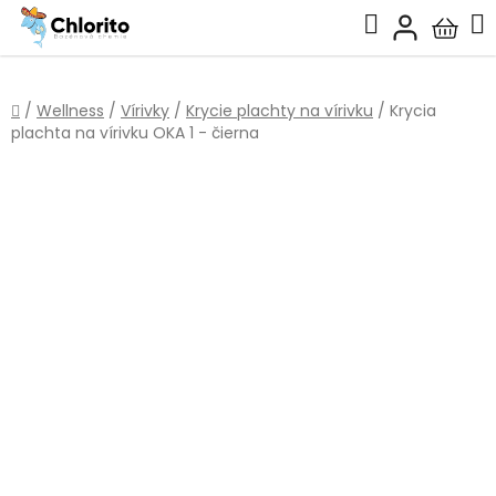
Prejsť
Hľadať
na
Nákup
obsah
košík
Domov
/
Wellness
/
Vírivky
/
Krycie plachty na vírivku
/
Krycia
plachta na vírivku OKA 1 - čierna