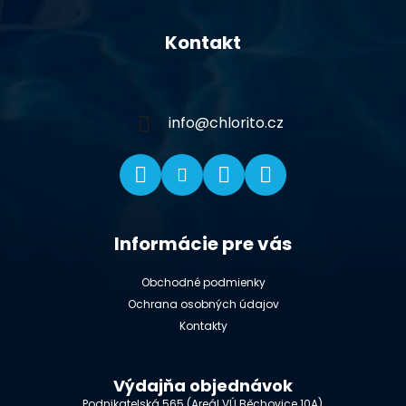
Z
á
Kontakt
p
ä
t
i
info
@
chlorito.cz
e
Informácie pre vás
Obchodné podmienky
Ochrana osobných údajov
Kontakty
Výdajňa objednávok
Podnikatelská 565 (Areál VÚ Běchovice 10A),