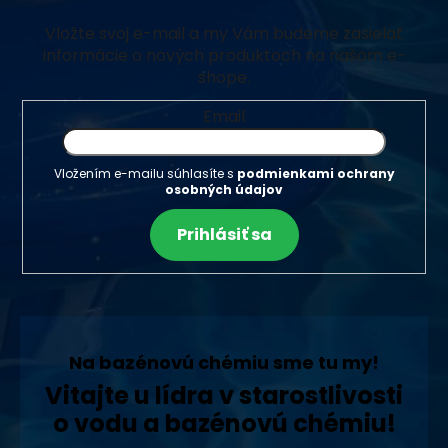
Vložte svoj e-mail a my Vám budeme zasielať
informácie o nových produktoch na našom e-
shope.
Email
Vložením e-mailu súhlasíte s
podmienkami ochrany
osobných údajov
Prihlásiť sa
Na bazénovú chémiu sme tu my!
Vitajte u lídra v starostlivosti
o vodu a bazénovú chémiu!