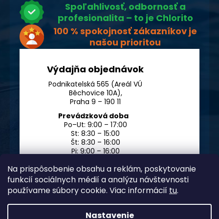
Spoľahlivosť, odbornosť a
profesionalita – to je Chlorito
100 % spokojnosť zákazníkov je
našou prioritou
Výdajňa objednávok
Podnikatelská 565 (Areál VÚ
Běchovice 10A),
Praha 9 – 190 11
Prevádzková doba
Po–Ut: 9:00 – 17:00
St: 8:30 – 15:00
Št: 8:30 – 16:00
Pi: 9:00 – 16:00
So – Ne: po dohode
Na prispôsobenie obsahu a reklám, poskytovanie
funkcií sociálnych médií a analýzu návštevnosti
používame súbory cookie. Viac informácií
tu
.
Nastavenie